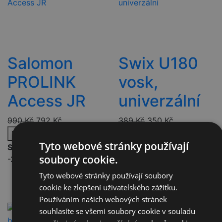
Salomon
Swix U180
PROLINK
vosk,
Access JR
univerzální
990
Kč
792
Kč
389
Kč
350
Kč
Přidat do košíku
Přidat do košíku
Tyto webové stránky používají
Skladem
Skladem
soubory cookie.
-20%
-30%
Doprava zdarma
Tyto webové stránky používají soubory
cookie ke zlepšení uživatelského zážitku.
Používáním našich webových stránek
souhlasíte se všemi soubory cookie v souladu