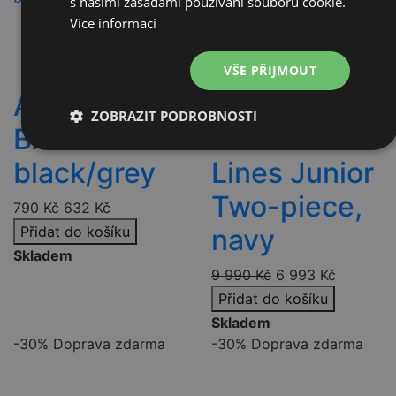
s našimi zásadami používání souborů cookie.
Více informací
VŠE PŘIJMOUT
Atomic A
Phenix
ZOBRAZIT PODROBNOSTI
BAG
Accented
Nezbytně
Výkonové
Soubory
black/grey
Lines Junior
nutné
soubory
cílení
soubory
Two-piece,
790
Kč
632
Kč
Přidat do košíku
navy
Funkční soubory
Nezařazené
Skladem
soubory
9 990
Kč
6 993
Kč
Přidat do košíku
Skladem
-30%
Doprava zdarma
-30%
Doprava zdarma
Nezbytně nutné soubory
Výkonové soubory