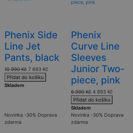
uživatel mo
vidět před
návštěvou
uvedeného
webu.
_fbp
2 měsíce 4
Používá
Meta Platform
Phenix Side
Phenix
týdny
Facebook k
Inc.
poskytován
.czski.cz
řady reklam
Line Jet
Curve Line
produktů, j
je nabízení 
v reálném č
Pants, black
Sleeves
od inzerent
třetích stran
Junior Two-
10 990
Kč
7 693
Kč
YSC
Zavřením
Tento soub
Google LLC
prohlížeče
cookie
.youtube.com
Přidat do košíku
piece, pink
nastavuje
YouTube ke
Skladem
sledování
zobrazení
6 990
Kč
4 893
Kč
vložených vi
Přidat do košíku
Skladem
Novinka
-30%
Doprava
Novinka
-30%
Doprava
zdarma
zdarma