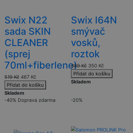
Swix N22
Swix I64N
sada SKIN
smývač
CLEANER
vosků,
(sprej
roztok
70ml+fiberlene)
389
Kč
350
Kč
Přidat do košíku
519
Kč
467
Kč
Skladem
Přidat do košíku
Skladem
-40%
Doprava zdarma
-20%