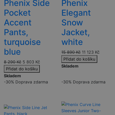
Phenix Side
Phenix
prohlížeč
návštěvníka
webu
Pocket
Elegant
podporuje
soubory coo
Accent
Snow
sid
.seznam.cz
4 týdny 2
Toto je velm
dny
běžný náze
Pants,
Jacket,
souboru coo
ale pokud j
nalezen jak
turquoise
white
soubor coo
relace, bud
pravděpod
blue
15 890
Kč
11 123
Kč
použit jako
správu stav
Přidat do košíku
relace.
8 290
Kč
5 803
Kč
Skladem
_gcl_au
2 měsíce 4
Tento soub
Google LLC
Přidat do košíku
týdny
cookie
.czski.cz
nastavuje
Skladem
společnost
Doubleclick
-30%
Doprava zdarma
-30%
Doprava zdarma
provádí
informace o
tom, jak
koncový
uživatel po
webové str
a jakoukoli
reklamu, kt
koncový