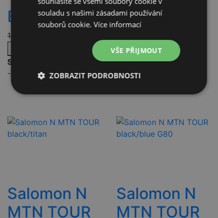
souhlasíte se všemi soubory cookie v
Black
13 Black
souladu s našimi zásadami používání
souborů cookie.
Více informací
13 790
Kč
11 032
Kč
12 990
Kč
10 392
Kč
Přidat do košíku
Přidat do košíku
VŠE PŘIJMOUT
Skladem
Skladem
-20%
Doprava zdarma
-20%
Doprava zdarma
ZOBRAZIT PODROBNOSTI
Nezbytně
Výkonové
Soubory
nutné
soubory
cílení
soubory
Funkční soubory
Nezařazené
soubory
Salomon N
Salomon N
MTN TOUR
MTN TOUR