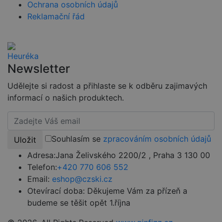
Ochrana osobních údajů
stránce, aby
sledovala
Reklamační řád
používání a
zlepšila
uživatelskou
zkušenost.
Newsletter
Udělejte si radost a přihlaste se k odběru zajimavých
Provider
/
Název
Vyprší
Popis
Doména
informací o našich produktech.
Provider
VISITOR_PRIVACY_METADATA
5
YouTube
Název
/
Vyprší
Popis
měsíců
.youtube.com
Doména
Provider
/
Název
Vyprší
Popis
4
Doména
týdny
_ga
1 rok
Tento název
Google
Souhlasím se
zpracováním osobních údajů
1
souboru cookie
Uložit
VISITOR_INFO1_LIVE
LLC
5 měsíců
Tento soub
Google LLC
__Secure-ROLLOUT_TOKEN
.youtube.com
5
měsíc
je spojen s
.czski.cz
4 týdny
cookie
.youtube.com
měsíců
Google
nastavuje
Adresa:
Jana Želivského 2200/2 , Praha 3 130 00
4
Universal
Youtube ke
týdny
Telefon:
+420 770 606 552
Analytics - což je
sledování
významná
uživatelský
Email:
eshop@czski.cz
aktualizace
předvoleb p
běžněji
videa Youtu
Otevírací doba:
Děkujeme Vám za přízeň a
používané
vložená do
analytické
budeme se těšit opět 1.října
webů; může
služby Google.
také určit, z
Tento soubor
návštěvník
cookie se