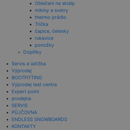
a jakoukoli
Oblečení na skialp
reklamu, kt
mikiny a svetry
koncový
uživatel mo
thermo prádlo
vidět před
návštěvou
Trička
uvedeného
webu.
čapice, čelenky
rukavice
_fbp
2 měsíce 4
Používá
Meta Platform
týdny
Facebook k
Inc.
ponožky
poskytován
.czski.cz
řady reklam
Doplňky
produktů, j
je nabízení 
v reálném č
Servis a údržba
od inzerent
Výprodej
třetích stran
BOOTFITTING
YSC
Zavřením
Tento soub
Google LLC
prohlížeče
cookie
.youtube.com
Výprodej test centra
nastavuje
Expert point
YouTube ke
sledování
prodejna
zobrazení
vložených vi
SERVIS
PŮJČOVNA
ENDLESS SNOWBOARDS
KONTAKTY