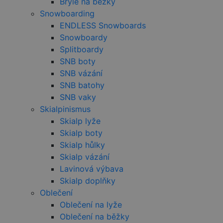
Brýle na běžky
společnost
Google), ab
Snowboarding
zjistila, zda
prohlížeč
ENDLESS Snowboards
návštěvníka
Snowboardy
webu
podporuje
Splitboardy
soubory coo
SNB boty
sid
.seznam.cz
4 týdny 2
Toto je velm
dny
běžný náze
SNB vázání
souboru coo
SNB batohy
ale pokud j
nalezen jak
SNB vaky
soubor cook
relace, bude
Skialpinismus
pravděpod
Skialp lyže
použit jako 
správu stav
Skialp boty
relace.
Skialp hůlky
_gcl_au
2 měsíce 4
Tento soub
Google LLC
Skialp vázání
týdny
cookie
.czski.cz
nastavuje
Lavinová výbava
společnost
Doubleclick
Skialp doplňky
provádí
informace o
Oblečení
tom, jak
Oblečení na lyže
koncový
uživatel pou
Oblečení na běžky
webové str