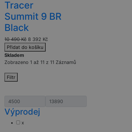
Tracer
lidmi a
roboty. To je
pro web
Summit 9 BR
přínosné, aby
Google
bylo možné
Privacy Policy
podávat
Black
platné zprávy
o používání
jejich
10 490
Kč
8 392
Kč
webových
stránek.
Přidat do košíku
PHPSESSID
2 týdny
Toto je
PHP.net
Skladem
univerzální
www.czski.cz
identifikátor
Zobrazeno 1 až 11 z 11 Záznamů
používaný k
udržování
proměnných
Filtr
relací
uživatelů.
Obvykle se
jedná o
náhodně
vygenerovan
číslo, jeho
použití může
Výprodej
být specifické
pro daný
web, ale
x
dobrým
příkladem je
udržování