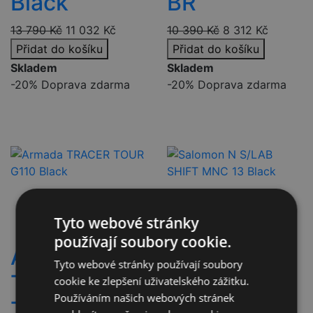
Black
BR
13 790
Kč
11 032
Kč
10 390
Kč
8 312
Kč
Přidat do košíku
Přidat do košíku
Skladem
Skladem
-20%
Doprava zdarma
-20%
Doprava zdarma
Tyto webové stránky
používají soubory cookie.
Armada
Salomon N
Tyto webové stránky používají soubory
TRACER
S/LAB
cookie ke zlepšení uživatelského zážitku.
Používáním našich webových stránek
TOUR G110
SHIFT MNC