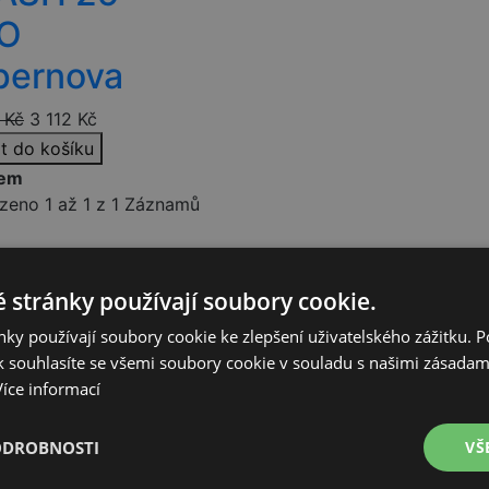
O
pernova
Kč
3 112
Kč
at do košíku
dem
zeno 1 až 1 z 1 Záznamů
 stránky používají soubory cookie.
gace
Newsletter
ky používají soubory cookie ke zlepšení uživatelského zážitku. 
Udělejte si radost a přihlaste se k odb
 souhlasíte se všemi soubory cookie v souladu s našimi zásadam
dmínky
informací o našich produktech.
Více informací
atby
ních údajů
ODROBNOSTI
VŠ
ád
Souhlasím se
zpracováním o
Uložit