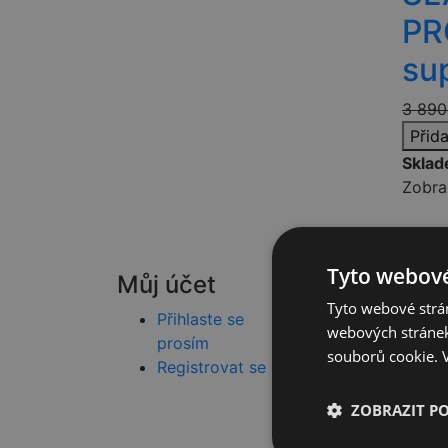
PR
su
3 890
Přid
Skla
Zobra
Tyto webové
Můj účet
Rychlá navi
Tyto webové strán
Přihlaste se
Blog
webových stránek
prosím
Obchodní po
souborů cookie.
Registrovat se
Doprava a pl
Ochrana osob
ZOBRAZIT P
Reklamační ř