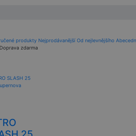
učené produkty
Nejprodávanější
Od nejlevnějšího
Abeced
Doprava zdarma
TRO
ASH 25