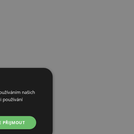
Používáním našich
ěru zajimavých
i používání
E PŘIJMOUT
sobních údajů