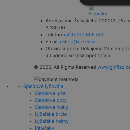
Nezbytně nutn
soubory
Adresa:
Jana Želivského 2200/2 , Prah
3 130 00
Telefon:
+420 770 606 552
Email:
eshop@czski.cz
Otevírací doba:
Děkujeme Vám za pří
Nezbytně nutn
a budeme se těšit opět 1.října
Nezbytně nutné soubo
© 2026. All Rights Reserved
www.ginfizz.c
stránky nelze bez ne
Název
Sjezdové lyžování
nette-samesite
Sjezdové lyže
Sjezdové boty
__cf_bm
Sjezdové hůlky
Lyžařské brýle
PHPSESSID
Lyžařské helmy
Páteřáky