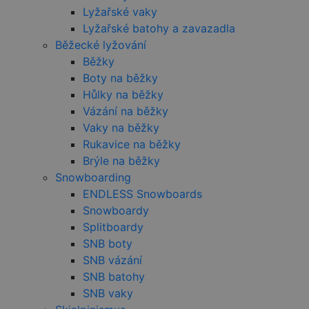
Lyžařské vaky
CookieScriptConse
Lyžařské batohy a zavazadla
Běžecké lyžování
Běžky
udid
Boty na běžky
Hůlky na běžky
Vázání na běžky
Vaky na běžky
Název
Rukavice na běžky
Název
Název
VISITOR_PRIVACY_
Brýle na běžky
_ga
VISITOR_INFO1_LIV
Snowboarding
__Secure-ROLLOU
ENDLESS Snowboards
Snowboardy
IDE
Splitboardy
SNB boty
_ga_HV882WL0HM
SNB vázání
test_cookie
SNB batohy
SNB vaky
sid