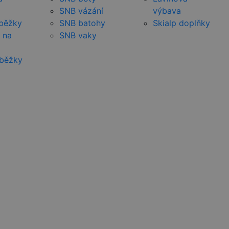
SNB vázání
výbava
 běžky
SNB batohy
Skialp doplňky
 na
SNB vaky
 běžky