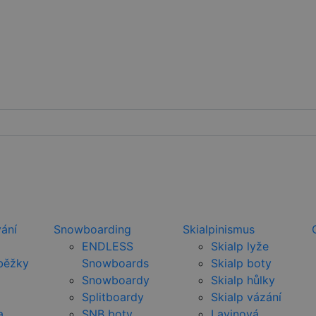
ání
Snowboarding
Skialpinismus
ENDLESS
Skialp lyže
běžky
Snowboards
Skialp boty
Snowboardy
Skialp hůlky
Splitboardy
Skialp vázání
a
SNB boty
Lavinová