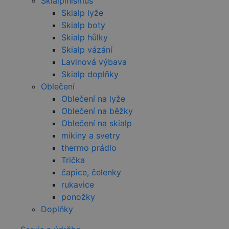
Skialpinismus
Skialp lyže
Skialp boty
_gcl_au
Skialp hůlky
Skialp vázání
_fbp
Lavinová výbava
Skialp doplňky
Oblečení
YSC
Oblečení na lyže
Oblečení na běžky
Oblečení na skialp
mikiny a svetry
thermo prádlo
Trička
čapice, čelenky
rukavice
ponožky
Doplňky