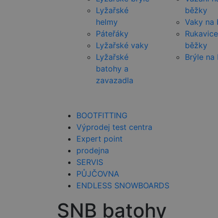
Lyžařské
běžky
helmy
Vaky na
Páteřáky
Rukavice
Lyžařské vaky
běžky
Lyžařské
Brýle na
batohy a
zavazadla
BOOTFITTING
Výprodej test centra
Expert point
prodejna
SERVIS
PŮJČOVNA
ENDLESS SNOWBOARDS
SNB batohy