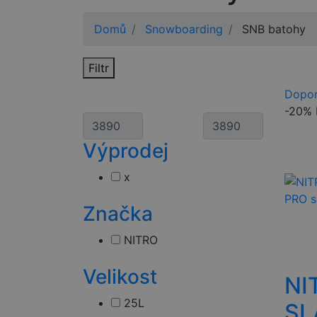
Domů
Snowboarding
SNB batohy
Filtr
Dopor
-20%
Výprodej
x
Značka
NITRO
Velikost
NI
25L
SL