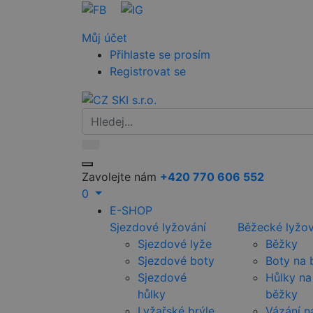
Můj účet
Přihlaste se prosím
Registrovat se
Zavolejte nám
+420 770 606 552
0
E-SHOP
Sjezdové lyžování
Běžecké lyžov
Sjezdové lyže
Běžky
Sjezdové boty
Boty na 
Sjezdové
Hůlky na
hůlky
běžky
Lyžařské brýle
Vázání n