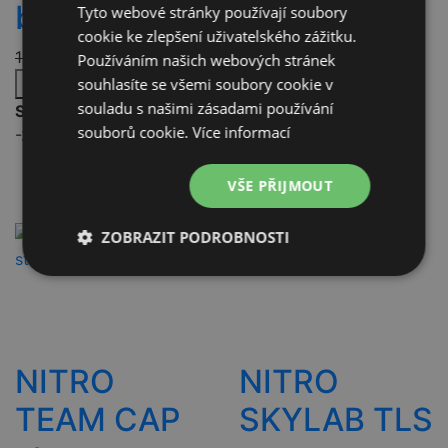
black-mint
white
Tyto webové stránky používají soubory
cookie ke zlepšení uživatelského zážitku.
10 690
Kč
8 552
Kč
10 990
Kč
8 792
Kč
Používáním našich webových stránek
souhlasíte se všemi soubory cookie v
Přidat do košíku
Přidat do košíku
souladu s našimi zásadami používání
Skladem
Skladem
souborů cookie.
Více informací
-28%
-20%
Doprava zdarma
VŠE PŘIJMOUT
ZOBRAZIT PODROBNOSTI
Nezbytně
Výkonové
Soubory
nutné
soubory
cílení
soubory
NITRO
NITRO
Funkční soubory
Nezařazené
soubory
TEAM CAP
SKYLAB TLS