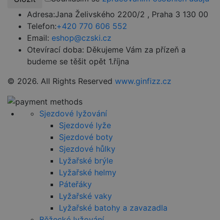
běžněji
videa Youtu
používané
Adresa:
Jana Želivského 2200/2 , Praha 3 130 00
vložená do
analytické
webů; může
Telefon:
+420 770 606 552
služby Google.
také určit, z
Tento soubor
návštěvník
Email:
eshop@czski.cz
cookie se
webu použí
používá k
novou neb
Otevírací doba:
Děkujeme Vám za přízeň a
rozlišení
starou verzi
budeme se těšit opět 1.října
jedinečných
rozhraní
uživatelů
Youtube.
přiřazením
© 2026. All Rights Reserved
www.ginfizz.cz
náhodně
IDE
1 rok
Tento soub
Google LLC
vygenerovaného
cookie
.doubleclick.net
čísla jako
nastavuje
identifikátoru
společnost
klienta. Je
Doubleclick
Sjezdové lyžování
součástí
provádí
každého
informace o
Sjezdové lyže
požadavku na
tom, jak
Sjezdové boty
stránku na webu
koncový
a slouží k
uživatel pou
Sjezdové hůlky
výpočtu údajů o
webové str
návštěvnících,
a jakoukoli
Lyžařské brýle
relacích a
reklamu, kt
kampaních pro
Lyžařské helmy
koncový
analytické
uživatel mo
Páteřáky
přehledy webů.
vidět před
návštěvou
Lyžařské vaky
_ga_HV882WL0HM
.czski.cz
1 rok
Tento soubor
uvedeného
1
cookie používá
webu.
Lyžařské batohy a zavazadla
měsíc
Google Analytics
Běžecké lyžování
k zachování