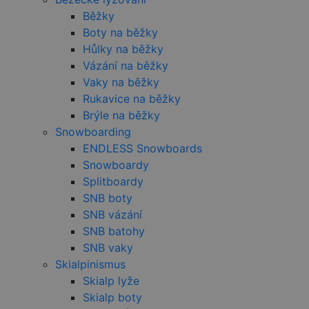
test_cookie
15 minut
Tento soub
Google LLC
stavu relace.
cookie
.doubleclick.net
Běžky
nastavuje
společnost
Boty na běžky
DoubleClick
Hůlky na běžky
(kterou vlas
společnost
Vázání na běžky
Google), ab
zjistila, zda
Vaky na běžky
prohlížeč
Rukavice na běžky
návštěvníka
webu
Brýle na běžky
podporuje
soubory coo
Snowboarding
sid
.seznam.cz
4 týdny 2
Toto je velm
ENDLESS Snowboards
dny
běžný náze
Snowboardy
souboru coo
ale pokud j
Splitboardy
nalezen jak
soubor cook
SNB boty
relace, bude
SNB vázání
pravděpod
použit jako 
SNB batohy
správu stav
relace.
SNB vaky
Skialpinismus
_gcl_au
2 měsíce 4
Tento soub
Google LLC
týdny
cookie
.czski.cz
Skialp lyže
nastavuje
společnost
Skialp boty
Doubleclick