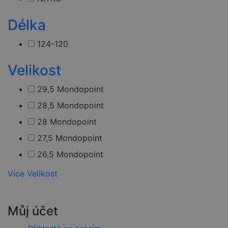
být specifické
pro daný
web, ale
Délka
dobrým
příkladem je
udržování
124-120
přihlášeného
stavu
uživatele mez
Velikost
stránkami.
CookieScriptConsent
4 týdny 2
Tento soubor
CookieScript
29,5 Mondopoint
dny
cookie
www.czski.cz
používá
služba
28,5 Mondopoint
Cookie-
Script.com k
28 Mondopoint
zapamatován
předvoleb
27,5 Mondopoint
souhlasu se
soubory
26,5 Mondopoint
cookie
návštěvníků.
Je nutné, aby
26 Mondopoint
Více Velikost
banner
cookie
25,5 Mondopoint
Cookie-
Script.com
25 Mondopoint
fungoval
Můj účet
správně.
20 Mondopoint
udid
.czski.cz
4 týdny 2
Tento cookie