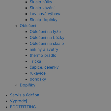
provádí
Skialp hůlky
informace o
Skialp vázání
tom, jak
koncový
Lavinová výbava
uživatel pou
webové str
Skialp doplňky
a jakoukoli
Oblečení
reklamu, kt
koncový
Oblečení na lyže
uživatel mo
vidět před
Oblečení na běžky
návštěvou
uvedeného
Oblečení na skialp
webu.
mikiny a svetry
_fbp
2 měsíce 4
Používá
Meta Platform
thermo prádlo
týdny
Facebook k
Inc.
poskytován
.czski.cz
Trička
řady reklam
čapice, čelenky
produktů, j
je nabízení 
rukavice
v reálném č
od inzerent
ponožky
třetích stran
Doplňky
YSC
Zavřením
Tento soub
Google LLC
prohlížeče
cookie
.youtube.com
Servis a údržba
nastavuje
YouTube ke
Výprodej
sledování
zobrazení
BOOTFITTING
vložených vi