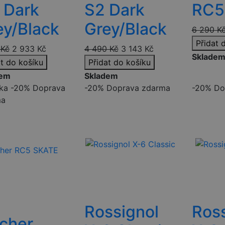
 Dark
S2 Dark
RC5
ey/Black
Grey/Black
6 290
K
Přidat 
Kč
2 933
Kč
4 490
Kč
3 143
Kč
Sklade
at do košíku
Přidat do košíku
dem
Skladem
ka
-20%
Doprava
-20%
Doprava zdarma
-20%
Do
ma
Rossignol
Ross
scher