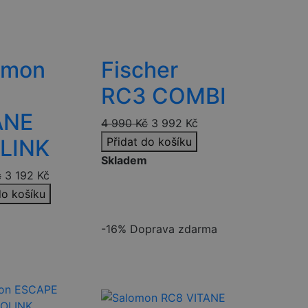
 relace.
ick (kterou vlastní
vštěvníka webu
omon
Fischer
ud je nalezen jako
 jako pro správu
RC3 COMBI
lick a provádí
bové stránky a
ANE
4 990
Kč
3 992
Kč
idět před
LINK
Přidat do košíku
roduktů, jako je
Skladem
tran
č
3 192
Kč
ání zobrazení
do košíku
m
-16%
Doprava zdarma