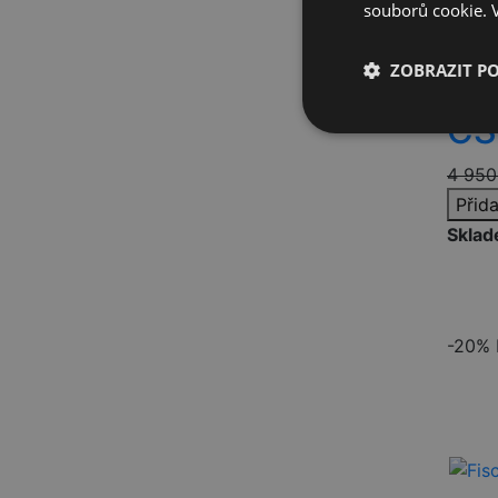
souborů cookie.
33,5 EUR
33 EUR
ZOBRAZIT P
At
31 EUR
CS
Nezbytně nutn
soubory
4 950
Přid
Skla
Nezbytně nutn
-20%
Nezbytně nutné soubo
stránky nelze bez ne
Název
nette-samesite