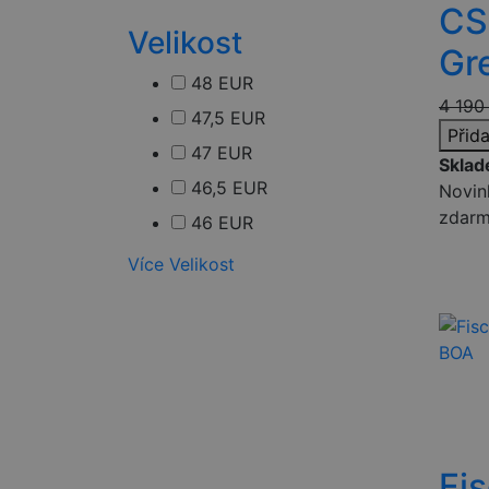
CS
Velikost
Gr
48 EUR
4 190
47,5 EUR
Přid
47 EUR
Skla
46,5 EUR
Novin
zdar
46 EUR
45,5 EUR
Více Velikost
45 EUR
44,5 EUR
44 EUR
43 EUR
42,5 EUR
42 EUR
Fi