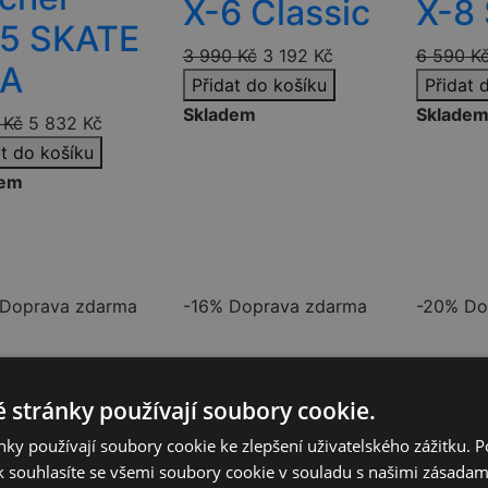
X-6 Classic
X-8
5 SKATE
3 990
Kč
3 192
Kč
6 590
K
A
Přidat do košíku
Přidat 
Skladem
Sklade
Kč
5 832
Kč
at do košíku
dem
Doprava zdarma
-16%
Doprava zdarma
-20%
Do
 stránky používají soubory cookie.
ky používají soubory cookie ke zlepšení uživatelského zážitku. 
 souhlasíte se všemi soubory cookie v souladu s našimi zásadam