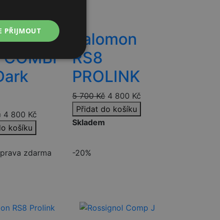
E PŘIJMOUT
omon
Salomon
 COMBI
RS8
Nezařazené
soubory
Dark
PROLINK
5 700
Kč
4 800
Kč
Přidat do košíku
č
4 800
Kč
Skladem
do košíku
řazené soubory
m
prava zdarma
-20%
 správa účtu. Webové
davek přichází ze
z.