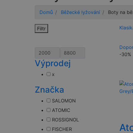
Domů
Běžecké lyžování
Boty na bě
Klasik
Filtr
Dopor
-30%
Výprodej
x
Značka
SALOMON
ATOMIC
ROSSIGNOL
At
FISCHER