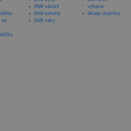
SNB vázání
výbava
 běžky
SNB batohy
Skialp doplňky
 na
SNB vaky
 běžky