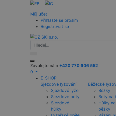
Můj účet
Přihlaste se prosím
Registrovat se
Zavolejte nám
+420 770 606 552
0
E-SHOP
Sjezdové lyžování
Běžecké lyžov
Sjezdové lyže
Běžky
Sjezdové boty
Boty na 
Sjezdové
Hůlky na
hůlky
běžky
Lyžařské brýle
Vázání n