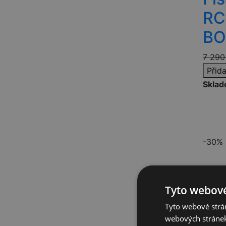
41,5 EUR
RC
41 EUR
BO
40,5 EUR
40 EUR
7 290
Přid
39,5 EUR
Skla
39 EUR
38,5 EUR
38 EUR
37 EUR
-30%
36,5 EUR
36 EUR
35,5 EUR
Tyto webové
35 EUR
Tyto webové strán
34 EUR
webových stránek