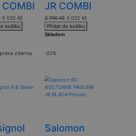
 COMBI
JR COMBI
č
5 032
Kč
3 790
Kč
3 032
Kč
do košíku
Přidat do košíku
m
Skladem
prava zdarma
-20%
ignol
Salomon