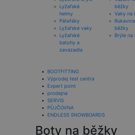
Lyžařské
běžky
helmy
Vaky na
Páteřáky
Rukavice
Lyžařské vaky
běžky
Lyžařské
Brýle na
batohy a
zavazadla
BOOTFITTING
Výprodej test centra
Expert point
prodejna
SERVIS
PŮJČOVNA
ENDLESS SNOWBOARDS
Boty na běžky