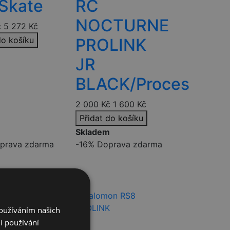
 Skate
RC
NOCTURNE
č
5 272
Kč
do košíku
PROLINK
m
JR
BLACK/Proces
2 000
Kč
1 600
Kč
Přidat do košíku
Skladem
prava zdarma
-16%
Doprava zdarma
Používáním našich
i používání