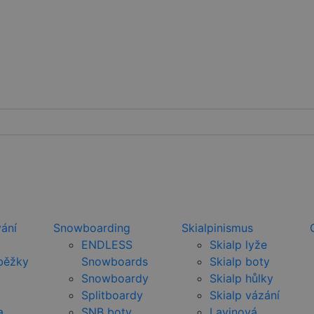
ání
Snowboarding
Skialpinismus
ENDLESS
Skialp lyže
běžky
Snowboards
Skialp boty
Snowboardy
Skialp hůlky
Splitboardy
Skialp vázání
a
SNB boty
Lavinová