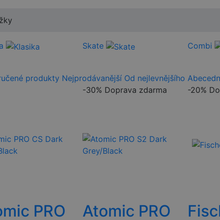
žky
a
Skate
Combi
učené produkty
Nejprodávanější
Od nejlevnějšího
Abeced
-30%
Doprava zdarma
-20%
Do
omic PRO
Atomic PRO
Fisc