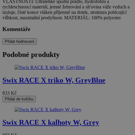
VLASTNOSTI: Ultralehké spodní prádlo, hydrofobní a
rychleschnoucí materiál, jemné žebrování a síťovina váže vzduch a
izoluje, čisté konce vláken příjemné na dotek, struktura pohlcující
vlĺhkost, maximální prodyšnost. MATERIÁL: 100% polyester
Komentáře
Přidat hodnocení
Podobné produkty
Swix RACE X triko W, GreyBlue
833
Kč
Přidat do košíku
Swix RACE X kalhoty W, Grey