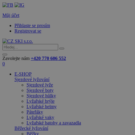
Můj účet
Přihlaste se prosím
Registrovat se
Zavolejte nám
+420 770 606 552
0
E-SHOP
Sjezdové lyžování
Sjezdové lyže
Sjezdové boty
Sjezdové hůlky
Lyžařské brýle
Lyžařské helmy
Páteřáky
Lyžařské vaky
Lyžařské batohy a zavazadla
Běžecké lyžování
Běžky