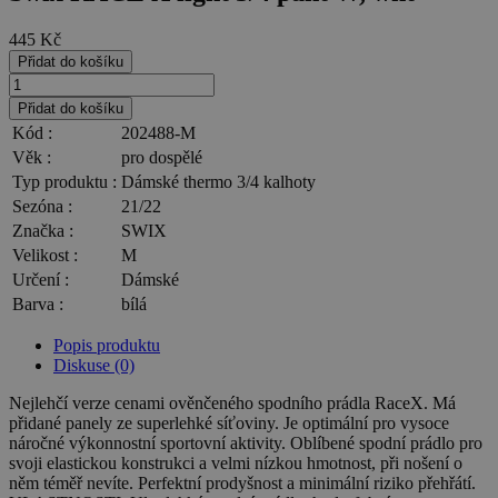
445
Kč
Přidat do košíku
Přidat do košíku
Kód :
202488-M
Věk :
pro dospělé
Typ produktu :
Dámské thermo 3/4 kalhoty
Sezóna :
21/22
Značka :
SWIX
Velikost :
M
Určení :
Dámské
Barva :
bílá
Popis produktu
Diskuse (0)
Nejlehčí verze cenami ověnčeného spodního prádla RaceX. Má
přidané panely ze superlehké síťoviny. Je optimální pro vysoce
náročné výkonnostní sportovní aktivity. Oblíbené spodní prádlo pro
svoji elastickou konstrukci a velmi nízkou hmotnost, při nošení o
něm téměř nevíte. Perfektní prodyšnost a minimální riziko přehřátí.