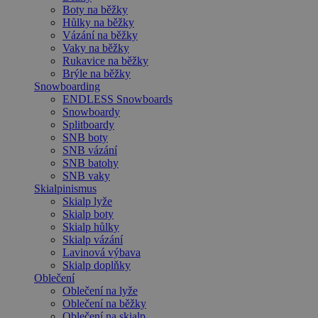
Boty na běžky
Hůlky na běžky
Vázání na běžky
Vaky na běžky
Rukavice na běžky
Brýle na běžky
Snowboarding
ENDLESS Snowboards
Snowboardy
Splitboardy
SNB boty
SNB vázání
SNB batohy
SNB vaky
Skialpinismus
Skialp lyže
Skialp boty
Skialp hůlky
Skialp vázání
Lavinová výbava
Skialp doplňky
Oblečení
Oblečení na lyže
Oblečení na běžky
Oblečení na skialp