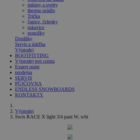
mikiny a svetry
thermo prádlo
Trička
čapice, čelenky
rukavice
ponožky
Doplňky
Servis a údržba
Výprodej
BOOTFITTING
Výprodej test centra
Expert point
prodejna
SERVIS
PŮJČOVNA
ENDLESS SNOWBOARDS
KONTAKTY
Výprodej
Swix RACE X light 3/4 pant W, wht