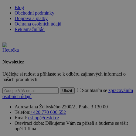
přichází ze
Blog
stejné
(sub)domény
Obchodní podmínky
a je iniciován
Doprava a platby
kliknutím na
Ochrana osobních údajů
odkaz.
Reklamační řád
__cf_bm
29 minut
Tento soubor
Cloudflare
57 sekund
cookie se
Inc.
používá k
.heureka.cz
rozlišení mezi
lidmi a
roboty. To je
Google Privacy
pro web
Policy
Newsletter
přínosné, ab
bylo možné
podávat
Udělejte si radost a přihlaste se k odběru zajimavých informací o
platné zprávy
našich produktech.
o používání
jejich
webových
Souhlasím se
zpracováním
Uložit
stránek.
osobních údajů
PHPSESSID
2 týdny
Toto je
PHP.net
Adresa:
Jana Želivského 2200/2 , Praha 3 130 00
univerzální
www.czski.cz
identifikátor
Telefon:
+420 770 606 552
používaný k
Email:
eshop@czski.cz
udržování
Otevírací doba:
Děkujeme Vám za přízeň a budeme se těšit
proměnných
relací
opět 1.října
uživatelů.