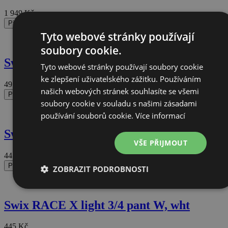
1 949
Kč
Přidat do košíku
Tyto webové stránky používají
soubory cookie.
Swix RACE X kalhoty W, bluesea
Tyto webové stránky používají soubory cookie
ke zlepšení uživatelského zážitku. Používáním
495
Kč
našich webových stránek souhlasíte se všemi
Přidat do košíku
soubory cookie v souladu s našimi zásadami
používání souborů cookie.
Více informací
Swix RACE X light 3/4 pant, wht
VŠE PŘIJMOUT
445
Kč
Přidat do košíku
ZOBRAZIT PODROBNOSTI
Nezbytně
Výkonové
Soubory
Funkční
nutné
soubory
cílení
soubory
Swix RACE X light 3/4 pant W, wht
soubory
445
Kč