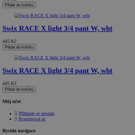
Přidat do košíku
Nezařazené soubory
Swix RACE X light 3/4 pant W, wht
445
Kč
Přidat do košíku
Nezbytně nutné soubory
Výkonové soubory
Soubory cílení
Funkční soubory
Swix RACE X light 3/4 pant W, wht
Nezařazené soubory
Nezbytně nutné soubory cookie umožňují základní funkce
445
Kč
webových stránek, jako je přihlášení uživatele a správa
Přidat do košíku
účtu. Webové stránky nelze bez nezbytně nutných
souborů cookie správně používat.
Můj účet
Provider
/
Název
Vyprší
Popis
Doména
Přihlaste se prosím
nette-samesite
www.czski.cz
Zavřením
Tento soubor
Registrovat se
prohlížeče
cookie
používá web
Rychlá navigace
k detekci zda
požadavek