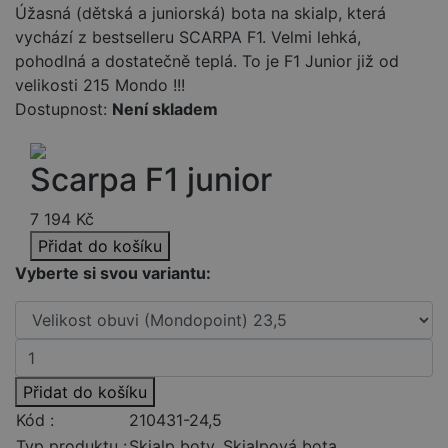
Úžasná (dětská a juniorská) bota na skialp, která
vychází z bestselleru SCARPA F1. Velmi lehká,
pohodlná a dostatečně teplá. To je F1 Junior již od
velikosti 215 Mondo !!!
Dostupnost:
Není skladem
Scarpa F1 junior
7 194
Kč
Přidat do košíku
Vyberte si svou variantu:
Přidat do košíku
Kód :
210431-24,5
Typ produktu :
Skialp boty, Skialpová bota