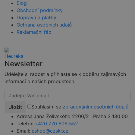
lidmi a
Blog
roboty. To je
Obchodní podmínky
pro web
Google Privacy
přínosné, aby
Doprava a platby
Policy
bylo možné
podávat
Ochrana osobních údajů
platné zprávy
o používání
Reklamační řád
jejich
webových
stránek.
PHPSESSID
2 týdny
Toto je
PHP.net
univerzální
www.czski.cz
identifikátor
Newsletter
používaný k
udržování
Udělejte si radost a přihlaste se k odběru zajimavých
proměnných
relací
informací o našich produktech.
uživatelů.
Obvykle se
jedná o
náhodně
vygenerovan
číslo, jeho
Souhlasím se
zpracováním osobních údajů
Uložit
použití může
být specifické
Adresa:
Jana Želivského 2200/2 , Praha 3 130 00
pro daný
web, ale
Telefon:
+420 770 606 552
dobrým
příkladem je
Email:
eshop@czski.cz
udržování