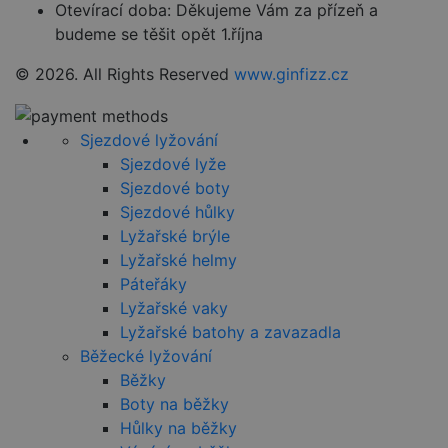
přihlášeného
Otevírací doba:
Děkujeme Vám za přízeň a
stavu
budeme se těšit opět 1.října
uživatele mez
stránkami.
© 2026. All Rights Reserved
www.ginfizz.cz
CookieScriptConsent
4 týdny 2
Tento soubor
CookieScript
dny
cookie
www.czski.cz
používá
služba
Cookie-
Sjezdové lyžování
Script.com k
Sjezdové lyže
zapamatován
předvoleb
Sjezdové boty
souhlasu se
soubory
Sjezdové hůlky
cookie
návštěvníků.
Lyžařské brýle
Je nutné, aby
Lyžařské helmy
banner
cookie
Páteřáky
Cookie-
Script.com
Lyžařské vaky
fungoval
Lyžařské batohy a zavazadla
správně.
Běžecké lyžování
udid
.czski.cz
4 týdny 2
Tento cookie
dny
se používá k
Běžky
jedinečné
identifikaci
Boty na běžky
zařízení, která
Hůlky na běžky
mají přístup k
webové