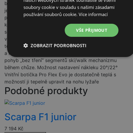
našich webových stránek souhlasíte se všemi
botičkou. Snadno ovladatelný systém BOA, který
soubory cookie v souladu s našimi zásadami
jednoduše a snadno stáhne spodní část skeletu. Horní
používání souborů cookie.
Více informací
přezka se suchým zipem rychle a efektivně stahuje
komín. Vše je vyladěné pro snadnou obsluhu malých
VŠE PŘIJMOUT
skialpinistů. Přepínací mechanismus Chůze/Sjezd je
velmi jednoduchý a intuitivní. Systém je vylepšen
ZOBRAZIT PODROBNOSTI
technologií Friction Free, ve skutečnosti mezi skeletem
a komínem není žádná spojovací tyč, což umožňuje
Nezbytně
Výkonové
Soubory
pohyb „bez tření“ segmentů ski/walk mechanizmu
nutné
soubory
cílení
soubory
během chůze. Možnost nastavení nákleku 20°/22°
Vnitřní botička Pro Flex Evo je dostatečně teplá s
možností ji tepelně upravit na nohu lyžaře
Podobné produkty
Funkční soubory
Nezařazené
soubory
Scarpa F1 junior
7 194
Kč