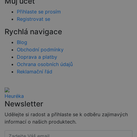
Můj účet
použití může
být specifické
pro daný
Přihlaste se prosím
web, ale
Registrovat se
dobrým
příkladem je
udržování
Rychlá navigace
přihlášeného
stavu
uživatele mez
Blog
stránkami.
Obchodní podmínky
CookieScriptConsent
4 týdny 2
Tento soubor
CookieScript
Doprava a platby
dny
cookie
www.czski.cz
používá
Ochrana osobních údajů
služba
Reklamační řád
Cookie-
Script.com k
zapamatován
předvoleb
souhlasu se
soubory
cookie
návštěvníků.
Newsletter
Je nutné, aby
banner
Udělejte si radost a přihlaste se k odběru zajimavých
cookie
Cookie-
informací o našich produktech.
Script.com
fungoval
správně.