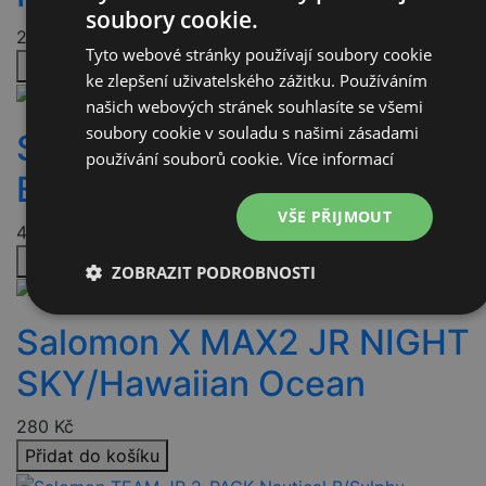
soubory cookie.
272
Kč
Tyto webové stránky používají soubory cookie
Přidat do košíku
ke zlepšení uživatelského zážitku. Používáním
našich webových stránek souhlasíte se všemi
soubory cookie v souladu s našimi zásadami
Salomon TEAM JR 2 PP
používání souborů cookie.
Více informací
BUD GREEN/CORONA
VŠE PŘIJMOUT
440
Kč
Přidat do košíku
ZOBRAZIT PODROBNOSTI
Nezbytně
Výkonové
Soubory
Salomon X MAX2 JR NIGHT
nutné
soubory
cílení
soubory
SKY/Hawaiian Ocean
280
Kč
Funkční soubory
Nezařazené
soubory
Přidat do košíku