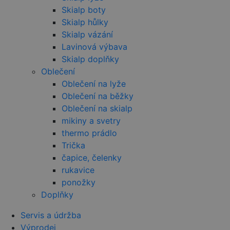
Google LLC
stavu relace.
cookie
.doubleclick.net
Skialp boty
nastavuje
Skialp hůlky
společnost
DoubleClick
Skialp vázání
(kterou vlas
společnost
Lavinová výbava
Google), ab
zjistila, zda
Skialp doplňky
prohlížeč
Oblečení
návštěvníka
webu
Oblečení na lyže
podporuje
soubory coo
Oblečení na běžky
Oblečení na skialp
sid
.seznam.cz
4 týdny 2
Toto je velm
dny
běžný náze
mikiny a svetry
souboru coo
ale pokud j
thermo prádlo
nalezen jak
soubor coo
Trička
relace, bud
čapice, čelenky
pravděpod
použit jako
rukavice
správu stav
relace.
ponožky
Doplňky
_gcl_au
2 měsíce 4
Tento soub
Google LLC
týdny
cookie
.czski.cz
nastavuje
Servis a údržba
společnost
Doubleclick
Výprodej