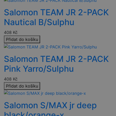
Salomon TEAM JR 2-PACK
Nautical B/Sulphu
Nezbytně nutné soubory
Výkonové soubory
408
Kč
Soubory cílení
Funkční soubory
Přidat do košíku
Nezařazené soubory
Nezbytně nutné soubory cookie umožňují základní
Salomon TEAM JR 2-PACK
funkce webových stránek, jako je přihlášení uživatele a
správa účtu. Webové stránky nelze bez nezbytně nutných
souborů cookie správně používat.
Pink Yarro/Sulphu
Provider
/
Název
Vyprší
Popis
Doména
408
Kč
nette-samesite
www.czski.cz
Zavřením
Tento soubor
Přidat do košíku
prohlížeče
cookie
používá web
k detekci zda
požadavek
Salomon S/MAX jr deep
přichází ze
stejné
(sub)domény
black/orange-x
a je iniciován