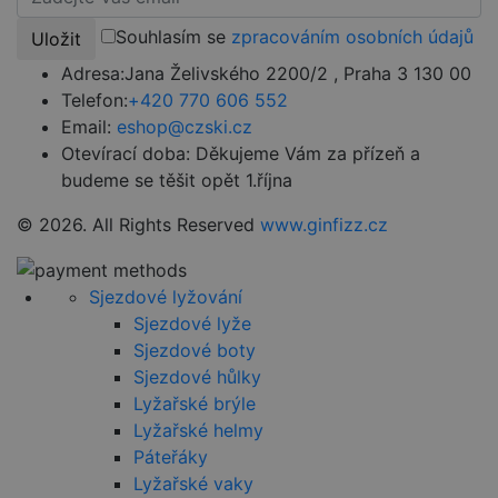
udid
.czski.cz
4 týdny 2
Tento cookie
dny
se používá k
Souhlasím se
zpracováním osobních údajů
Uložit
jedinečné
identifikaci
Adresa:
Jana Želivského 2200/2 , Praha 3 130 00
zařízení, která
mají přístup k
Telefon:
+420 770 606 552
webové
stránce, aby
Email:
eshop@czski.cz
sledovala
používání a
Otevírací doba:
Děkujeme Vám za přízeň a
zlepšila
budeme se těšit opět 1.října
uživatelskou
zkušenost.
© 2026. All Rights Reserved
www.ginfizz.cz
Sjezdové lyžování
Provider
/
Název
Vyprší
Popis
Provider
Doména
Sjezdové lyže
Název
/
Vyprší
Popis
Sjezdové boty
VISITOR_PRIVACY_METADATA
5
YouTube
Doména
Provider
/
Název
Vyprší
Popis
měsíců
.youtube.com
Doména
Sjezdové hůlky
4
_ga
1 rok
Tento název
Google
týdny
1
souboru cookie
Lyžařské brýle
VISITOR_INFO1_LIVE
LLC
5 měsíců
Tento soub
Google LLC
měsíc
je spojen s
.czski.cz
4 týdny
cookie
.youtube.com
__Secure-ROLLOUT_TOKEN
.youtube.com
5
Lyžařské helmy
Google
nastavuje
měsíců
Universal
Youtube ke
Páteřáky
4
Analytics - což je
sledování
týdny
významná
uživatelský
Lyžařské vaky
aktualizace
předvoleb 