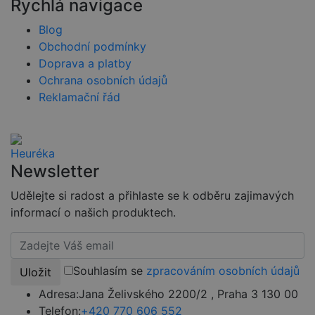
Rychlá navigace
identifikátor
používaný k
udržování
Blog
proměnných
Obchodní podmínky
relací
uživatelů.
Doprava a platby
Obvykle se
jedná o
Ochrana osobních údajů
náhodně
Reklamační řád
vygenerovan
číslo, jeho
použití může
být specifické
pro daný
web, ale
dobrým
příkladem je
Newsletter
udržování
přihlášeného
Udělejte si radost a přihlaste se k odběru zajimavých
stavu
uživatele mez
informací o našich produktech.
stránkami.
CookieScriptConsent
4 týdny 2
Tento soubor
CookieScript
dny
cookie
www.czski.cz
používá
služba
Souhlasím se
zpracováním osobních údajů
Uložit
Cookie-
Script.com k
Adresa:
Jana Želivského 2200/2 , Praha 3 130 00
zapamatován
předvoleb
Telefon:
+420 770 606 552
souhlasu se