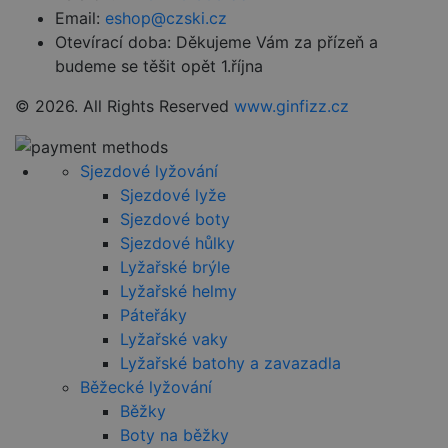
soubory
Email:
eshop@czski.cz
cookie
návštěvníků.
Otevírací doba:
Děkujeme Vám za přízeň a
Je nutné, aby
budeme se těšit opět 1.října
banner
cookie
Cookie-
© 2026. All Rights Reserved
www.ginfizz.cz
Script.com
fungoval
správně.
udid
.czski.cz
4 týdny 2
Tento cookie
Sjezdové lyžování
dny
se používá k
Sjezdové lyže
jedinečné
identifikaci
Sjezdové boty
zařízení, která
mají přístup k
Sjezdové hůlky
webové
stránce, aby
Lyžařské brýle
sledovala
Lyžařské helmy
používání a
zlepšila
Páteřáky
uživatelskou
zkušenost.
Lyžařské vaky
Lyžařské batohy a zavazadla
Běžecké lyžování
Běžky
Provider
/
Boty na běžky
Název
Vyprší
Popis
Provider
Doména