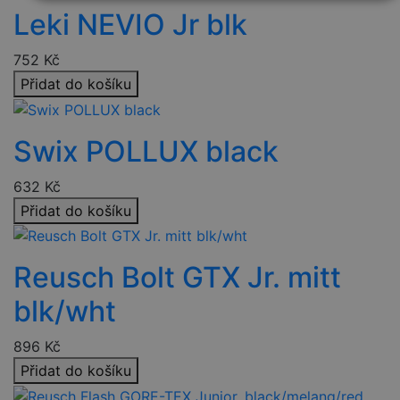
Nezbytně
Výkonové
Soubory
Leki NEVIO Jr blk
nutné
soubory
cílení
soubory
752
Kč
Přidat do košíku
Funkční soubory
Nezařazené
soubory
Swix POLLUX black
632
Kč
Přidat do košíku
Nezbytně nutné soubory
Výkonové soubory
Soubory cílení
Funkční soubory
Reusch Bolt GTX Jr. mitt
Nezařazené soubory
blk/wht
Nezbytně nutné soubory cookie umožňují základní
funkce webových stránek, jako je přihlášení uživatele a
896
Kč
správa účtu. Webové stránky nelze bez nezbytně nutných
souborů cookie správně používat.
Přidat do košíku
Provider
/
Název
Vyprší
Popis