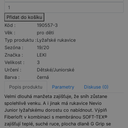
Přidat do košíku
Kód :
190557-3
Věk :
pro děti
Typ produktu :
Lyžařské rukavice
Sezóna :
19/20
Značka :
LEKI
Velikost :
3
Určení :
Dětské/Juniorské
Barva :
černá
Popis produktu
Parametry
Diskuse (0)
Velmi dlouhá manžeta zajišťuje, že sníh zůstane
spolehlivě venku. A i jinak má rukavice Nevio
Junior lyžařskému dorostu co nabídnout. Výplň
Fiberloft v kombinaci s membránou SOFT-TEX®
zajišťují teplé, suché ruce, plocha dlaně G Grip se