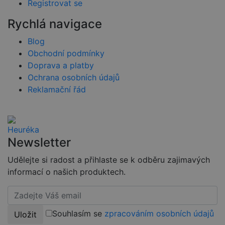
Registrovat se
pro daný
web, ale
dobrým
Rychlá navigace
příkladem je
udržování
přihlášeného
Blog
stavu
uživatele mez
Obchodní podmínky
stránkami.
Doprava a platby
CookieScriptConsent
4 týdny 2
Tento soubor
CookieScript
Ochrana osobních údajů
dny
cookie
www.czski.cz
používá
Reklamační řád
služba
Cookie-
Script.com k
zapamatován
předvoleb
souhlasu se
soubory
Newsletter
cookie
návštěvníků.
Je nutné, aby
Udělejte si radost a přihlaste se k odběru zajimavých
banner
informací o našich produktech.
cookie
Cookie-
Script.com
fungoval
správně.
Souhlasím se
zpracováním osobních údajů
Uložit
udid
.czski.cz
4 týdny 2
Tento cookie
dny
se používá k