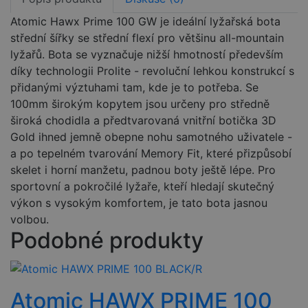
Atomic Hawx Prime 100 GW je ideální lyžařská bota
střední šířky se střední flexí pro většinu all-mountain
lyžařů. Bota se vyznačuje nižší hmotností především
díky technologii Prolite - revoluční lehkou konstrukcí s
přidanými výztuhami tam, kde je to potřeba. Se
100mm širokým kopytem jsou určeny pro středně
široká chodidla a předtvarovaná vnitřní botička 3D
Gold ihned jemně obepne nohu samotného uživatele -
a po tepelném tvarování Memory Fit, které přizpůsobí
skelet i horní manžetu, padnou boty ještě lépe. Pro
sportovní a pokročilé lyžaře, kteří hledají skutečný
výkon s vysokým komfortem, je tato bota jasnou
volbou.
Podobné produkty
Atomic HAWX PRIME 100