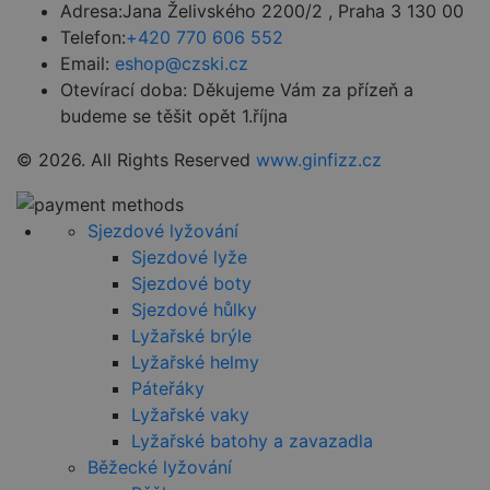
jedinečné
Adresa:
Jana Želivského 2200/2 , Praha 3 130 00
identifikaci
Telefon:
+420 770 606 552
zařízení, která
mají přístup k
Email:
eshop@czski.cz
webové
stránce, aby
Otevírací doba:
Děkujeme Vám za přízeň a
sledovala
budeme se těšit opět 1.října
používání a
zlepšila
uživatelskou
© 2026. All Rights Reserved
www.ginfizz.cz
zkušenost.
Sjezdové lyžování
Sjezdové lyže
Provider
/
Název
Vyprší
Popis
Provider
Doména
Sjezdové boty
Název
/
Vyprší
Popis
Sjezdové hůlky
VISITOR_PRIVACY_METADATA
5
YouTube
Doména
Provider
/
Název
Vyprší
Popis
měsíců
.youtube.com
Doména
Lyžařské brýle
4
_ga
1 rok
Tento název
Google
týdny
Lyžařské helmy
1
souboru cookie
VISITOR_INFO1_LIVE
LLC
5 měsíců
Tento soub
Google LLC
měsíc
je spojen s
.czski.cz
4 týdny
cookie
.youtube.com
Páteřáky
__Secure-ROLLOUT_TOKEN
.youtube.com
5
Google
nastavuje
měsíců
Universal
Youtube ke
Lyžařské vaky
4
Analytics - což je
sledování
týdny
významná
Lyžařské batohy a zavazadla
uživatelský
aktualizace
předvoleb 
Běžecké lyžování
běžněji
videa Yout
používané
vložená do