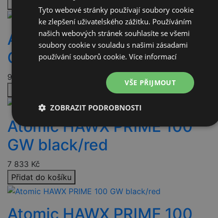
Přidat do košíku
Tyto webové stránky používají soubory cookie
ke zlepšení uživatelského zážitku. Používáním
našich webových stránek souhlasíte se všemi
Atomic HAWX PRIME 110 S
soubory cookie v souladu s našimi zásadami
GW black/anthracite
používání souborů cookie.
Více informací
9 093
Kč
VŠE PŘIJMOUT
Přidat do košíku
ZOBRAZIT PODROBNOSTI
Atomic HAWX PRIME 100
Nezbytně
Výkonové
Soubory
nutné
soubory
cílení
GW black/red
soubory
7 833
Kč
Přidat do košíku
Funkční soubory
Nezařazené
soubory
Atomic HAWX PRIME 100