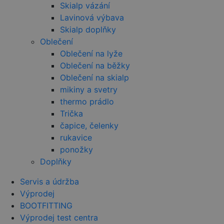
Skialp vázání
společnost
DoubleClick
Lavinová výbava
(kterou vlas
společnost
Skialp doplňky
Google), ab
Oblečení
zjistila, zda
prohlížeč
Oblečení na lyže
návštěvníka
webu
Oblečení na běžky
podporuje
soubory coo
Oblečení na skialp
mikiny a svetry
sid
.seznam.cz
4 týdny 2
Toto je velm
dny
běžný náze
thermo prádlo
souboru coo
ale pokud j
Trička
nalezen jak
čapice, čelenky
soubor coo
relace, bud
rukavice
pravděpod
použit jako
ponožky
správu stav
relace.
Doplňky
_gcl_au
2 měsíce 4
Tento soub
Google LLC
Servis a údržba
týdny
cookie
.czski.cz
nastavuje
Výprodej
společnost
Doubleclick
BOOTFITTING
provádí
Výprodej test centra
informace o
tom, jak