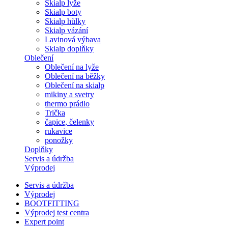
Skialp lyže
Skialp boty
Skialp hůlky
Skialp vázání
Lavinová výbava
Skialp doplňky
Oblečení
Oblečení na lyže
Oblečení na běžky
Oblečení na skialp
mikiny a svetry
thermo prádlo
Trička
čapice, čelenky
rukavice
ponožky
Doplňky
Servis a údržba
Výprodej
Servis a údržba
Výprodej
BOOTFITTING
Výprodej test centra
Expert point