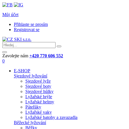
Můj účet
Přihlaste se prosím
Registrovat se
Zavolejte nám
+420 770 606 552
0
E-SHOP
Sjezdové lyžování
Sjezdové lyže
Sjezdové boty
Sjezdové hůlky
Lyžařské brýle
Lyžařské helmy
Páteřáky
Lyžařské vaky
Lyžařské batohy a zavazadla
Běžecké lyžování
Běžky