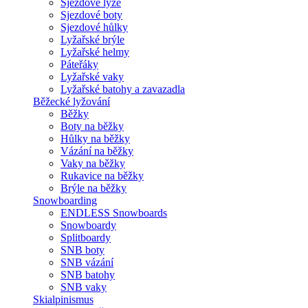
Sjezdové lyže
Sjezdové boty
Sjezdové hůlky
Lyžařské brýle
Lyžařské helmy
Páteřáky
Lyžařské vaky
Lyžařské batohy a zavazadla
Běžecké lyžování
Běžky
Boty na běžky
Hůlky na běžky
Vázání na běžky
Vaky na běžky
Rukavice na běžky
Brýle na běžky
Snowboarding
ENDLESS Snowboards
Snowboardy
Splitboardy
SNB boty
SNB vázání
SNB batohy
SNB vaky
Skialpinismus