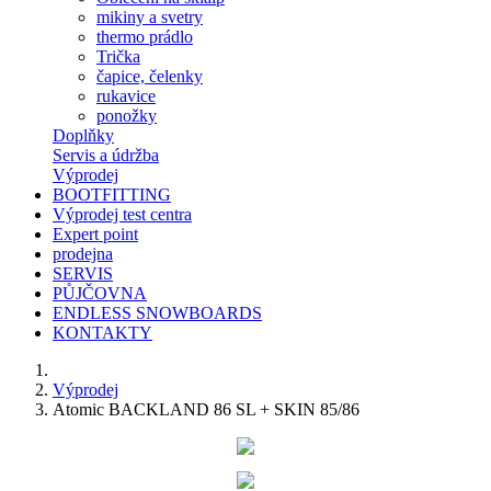
mikiny a svetry
thermo prádlo
Trička
čapice, čelenky
rukavice
ponožky
Doplňky
Servis a údržba
Výprodej
BOOTFITTING
Výprodej test centra
Expert point
prodejna
SERVIS
PŮJČOVNA
ENDLESS SNOWBOARDS
KONTAKTY
Výprodej
Atomic BACKLAND 86 SL + SKIN 85/86