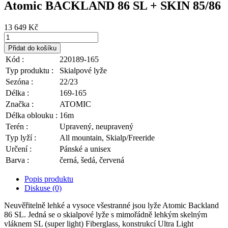
Atomic BACKLAND 86 SL + SKIN 85/86
13 649
Kč
Přidat do košíku
Kód :
220189-165
Typ produktu :
Skialpové lyže
Sezóna :
22/23
Délka :
169-165
Značka :
ATOMIC
Délka oblouku :
16m
Terén :
Upravený, neupravený
Typ lyží :
All mountain, Skialp/Freeride
Určení :
Pánské a unisex
Barva :
černá, šedá, červená
Popis produktu
Diskuse (0)
Neuvěřitelně lehké a vysoce všestranné jsou lyže Atomic Backland
86 SL. Jedná se o skialpové lyže s mimořádně lehkým skelným
vláknem SL (super light) Fiberglass, konstrukcí Ultra Light