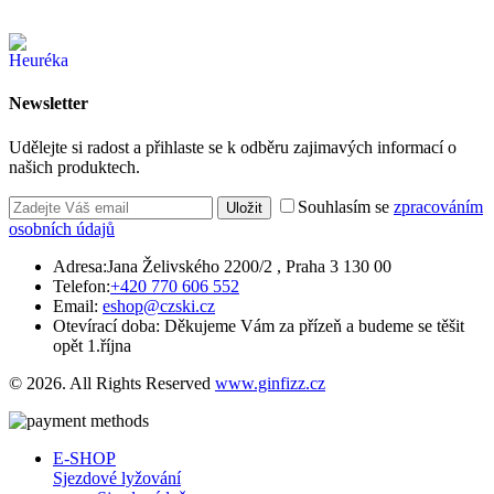
Newsletter
Udělejte si radost a přihlaste se k odběru zajimavých informací o
našich produktech.
Souhlasím se
zpracováním
Uložit
osobních údajů
Adresa:
Jana Želivského 2200/2 , Praha 3 130 00
Telefon:
+420 770 606 552
Email:
eshop@czski.cz
Otevírací doba:
Děkujeme Vám za přízeň a budeme se těšit
opět 1.října
© 2026. All Rights Reserved
www.ginfizz.cz
E-SHOP
Sjezdové lyžování