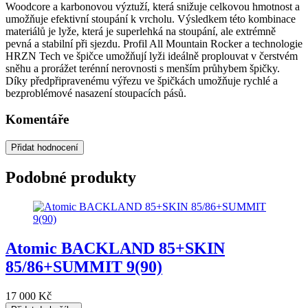
Woodcore a karbonovou výztuží, která snižuje celkovou hmotnost a
umožňuje efektivní stoupání k vrcholu. Výsledkem této kombinace
materiálů je lyže, která je superlehká na stoupání, ale extrémně
pevná a stabilní při sjezdu. Profil All Mountain Rocker a technologie
HRZN Tech ve špičce umožňují lyži ideálně proplouvat v čerstvém
sněhu a prorážet terénní nerovnosti s menším průhybem špičky.
Díky předpřipravenému výřezu ve špičkách umožňuje rychlé a
bezproblémové nasazení stoupacích pásů.
Komentáře
Přidat hodnocení
Podobné produkty
Atomic BACKLAND 85+SKIN
85/86+SUMMIT 9(90)
17 000
Kč