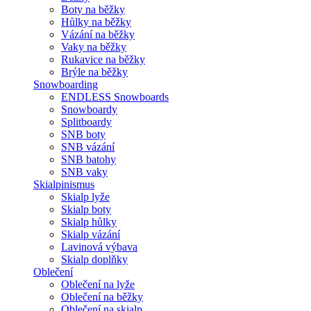
Boty na běžky
Hůlky na běžky
Vázání na běžky
Vaky na běžky
Rukavice na běžky
Brýle na běžky
Snowboarding
ENDLESS Snowboards
Snowboardy
Splitboardy
SNB boty
SNB vázání
SNB batohy
SNB vaky
Skialpinismus
Skialp lyže
Skialp boty
Skialp hůlky
Skialp vázání
Lavinová výbava
Skialp doplňky
Oblečení
Oblečení na lyže
Oblečení na běžky
Oblečení na skialp