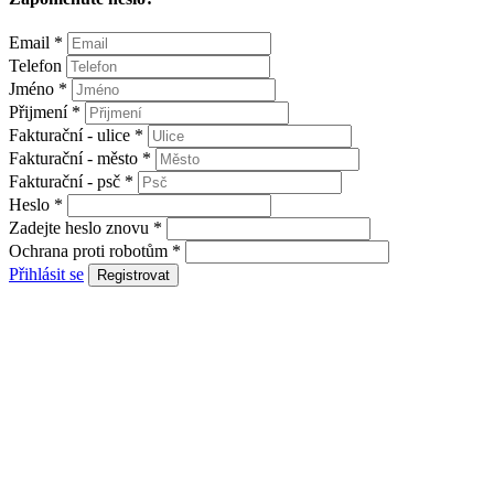
Email
*
Telefon
Jméno
*
Přijmení
*
Fakturační - ulice
*
Fakturační - město
*
Fakturační - psč
*
Heslo
*
Zadejte heslo znovu
*
Ochrana proti robotům
*
Přihlásit se