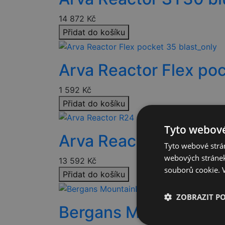
14 872
Kč
Přidat do košíku
Arva Reactor Flex poc
1 592
Kč
Přidat do košíku
Tyto webové
Arva Reactor R24 pro 
Tyto webové strán
webových stránek
13 592
Kč
souborů cookie.
Přidat do košíku
ZOBRAZIT P
Bergans MountainLin