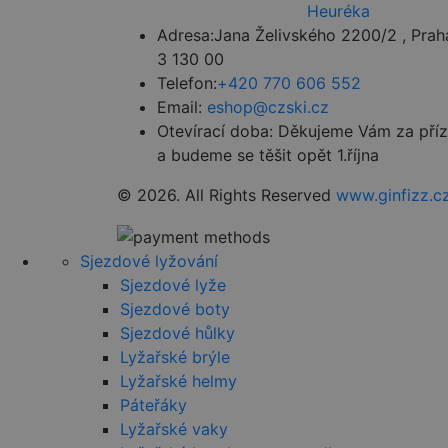
CookieScriptConse
Adresa:
Jana Želivského 2200/2 , Prah
3 130 00
udid
Telefon:
+420 770 606 552
Email:
eshop@czski.cz
Otevírací doba:
Děkujeme Vám za pří
a budeme se těšit opět 1.října
Název
Název
© 2026. All Rights Reserved
www.ginfizz.c
Název
VISITOR_PRIVACY_
_ga
VISITOR_INFO1_LIV
__Secure-ROLLOU
Sjezdové lyžování
Sjezdové lyže
IDE
Sjezdové boty
Sjezdové hůlky
_ga_HV882WL0HM
Lyžařské brýle
test_cookie
Lyžařské helmy
Páteřáky
sid
Lyžařské vaky