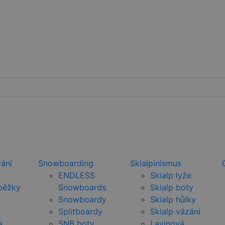
ání
Snowboarding
Skialpinismus
ENDLESS
Skialp lyže
běžky
Snowboards
Skialp boty
Snowboardy
Skialp hůlky
Splitboardy
Skialp vázání
a
SNB boty
Lavinová