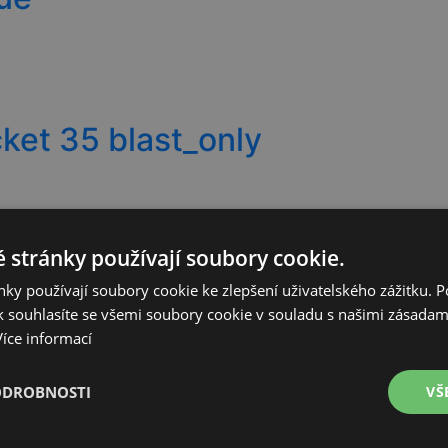
ket 35 blast_only
 stránky používají soubory cookie.
flex
ky používají soubory cookie ke zlepšení uživatelského zážitku. 
 souhlasíte se všemi soubory cookie v souladu s našimi zásadam
Více informací
ODROBNOSTI
VŠ
e 40 Daypack M/L+Safeback