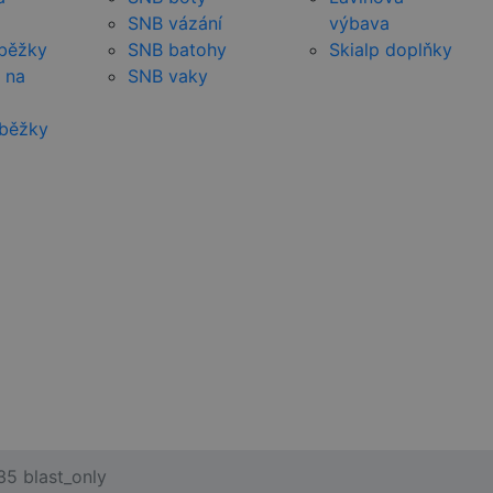
SNB vázání
výbava
 běžky
SNB batohy
Skialp doplňky
 na
SNB vaky
 běžky
35 blast_only