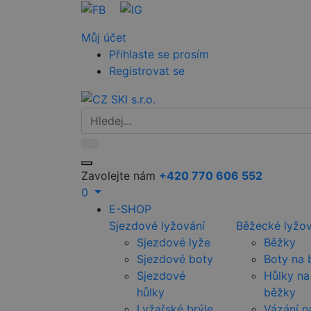
Můj účet
Přihlaste se prosím
Registrovat se
Zavolejte nám
+420 770 606 552
0
E-SHOP
Sjezdové lyžování
Běžecké lyžov
Sjezdové lyže
Běžky
Sjezdové boty
Boty na 
Sjezdové
Hůlky na
hůlky
běžky
Lyžařské brýle
Vázání n