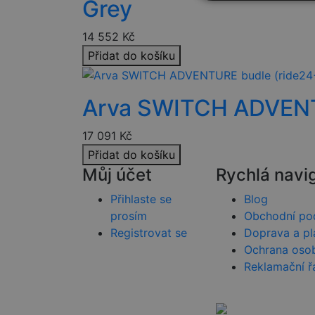
Grey
Nezbytně nutn
soubory
14 552
Kč
Přidat do košíku
Arva SWITCH ADVENT
Nezbytně nutn
17 091
Kč
Nezbytně nutné soubo
stránky nelze bez ne
Přidat do košíku
Můj účet
Rychlá navi
Název
Přihlaste se
Blog
nette-samesite
prosím
Obchodní po
Registrovat se
Doprava a pl
__cf_bm
Ochrana osob
Reklamační ř
PHPSESSID