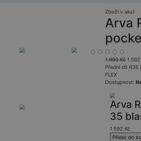
Zboží v akci
Arva 
pocke
1 990
Kč
1 592
Přední díl R3
FLEX
Dostupnost:
N
Arva R
35 bla
1 592
Kč
Přidat do k