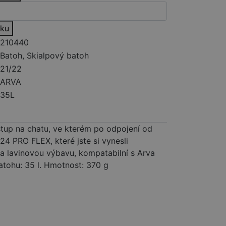
íku
210440
Batoh, Skialpový batoh
21/22
ARVA
35L
stup na chatu, ve kterém po odpojení od
4 PRO FLEX, které jste si vynesli
na lavinovou výbavu, kompatabilní s Arva
tohu: 35 l. Hmotnost: 370 g