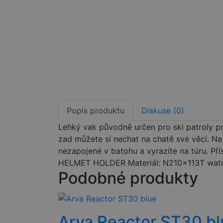
Popis produktu
Diskuse (0)
Lehký vak původně určen pro ski patroly pr
zad můžete si nechat na chatě své věci. N
nezapojené v batohu a vyrazíte na túru. Př
HELMET HOLDER Materiál: N210x113T water 
Podobné produkty
Arva Reactor ST30 bl