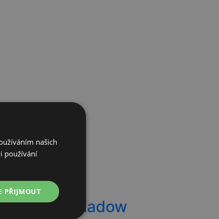
Používáním našich
i používání
E PŘIJMOUT
 SBX Dark Shadow