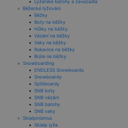
Lyžařské batohy a zavazadla
Běžecké lyžování
_gcl_au
Běžky
Boty na běžky
Hůlky na běžky
_fbp
Vázání na běžky
Vaky na běžky
YSC
Rukavice na běžky
Brýle na běžky
Snowboarding
ENDLESS Snowboards
Snowboardy
Splitboardy
SNB boty
SNB vázání
SNB batohy
SNB vaky
Skialpinismus
Skialp lyže