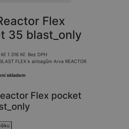
Reactor Flex
t 35 blast_only
Kč
1 316
Kč
Bez DPH
5 BLAST FLEX k airbagům Arva REACTOR
ení skladem
eactor Flex pocket
st_only
ošíku