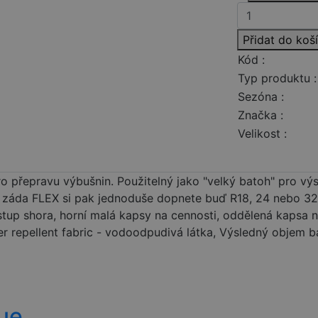
Přidat do koš
Kód :
Typ produktu :
Sezóna :
Značka :
Velikost :
o přepravu výbušnin. Použitelný jako "velký batoh" pro vý
a záda FLEX si pak jednoduše dopnete buď R18, 24 nebo 322
ístup shora, horní malá kapsy na cennosti, oddělená kapsa 
repellent fabric - vodoodpudivá látka, Výsledný objem ba
ue