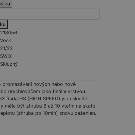
ošíku
íku
218056
Vosk
21/22
SWIX
Skluzný
o promazávání nových nebo nově
ebo urychlovačem jako finální vrstvou.
08X Řada HS (HIGH SPEED) jsou skvělé
y měla být zhruba 8 až 10 vteřin na skate
teplotu (zhruba po 10min) znovu zažehlen.