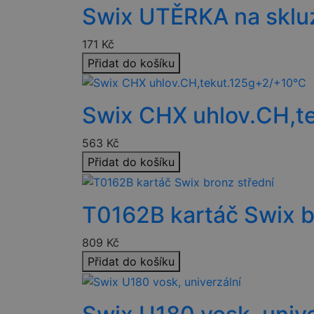
__cf_bm
Swix UTĚRKA na skluz
171
Kč
PHPSESSID
Přidat do košíku
CookieScriptConse
Swix CHX uhlov.CH,t
udid
563
Kč
Přidat do košíku
Název
T0162B kartáč Swix b
Název
Název
VISITOR_PRIVACY_
809
Kč
_ga
VISITOR_INFO1_LIV
__Secure-ROLLOU
Přidat do košíku
IDE