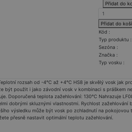
Přidat do k
Přidat do koš
Kód :
Typ produktu :
Sezóna :
Značka :
Typ vosku :
otní rozsah od -4°C až +4°C HS8 je skvělý vosk jak pr
ůže být použit i jako závodní vosk v kombinaci s práškem n
cuje. Doporučená teplota zažehlování: 130°C Nahrazuje LF
lmi dobrými skluznými vlastnostmi. Rychlost zažehlování b
epšího výsledku může být vosk po zchladnutí na pokojovou 
ůžete přesně nastavit optimální teplotu zažehlování.