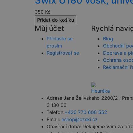
Swix U180 vosk, unive
_ga_HV882WL0HM
test_cookie
350
Kč
Přidat do košíku
Můj účet
Rychlá navi
sid
Přihlaste se
Blog
_gcl_au
prosím
Obchodní po
Registrovat se
Doprava a pl
Ochrana osob
_fbp
Reklamační ř
YSC
Adresa:
Jana Želivského 2200/2 , Prah
3 130 00
Telefon:
+420 770 606 552
Email:
eshop@czski.cz
Otevírací doba:
Děkujeme Vám za pří