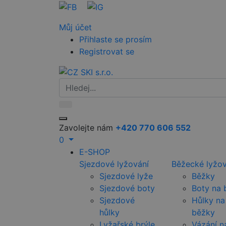
Můj účet
Přihlaste se prosím
Registrovat se
Zavolejte nám
+420 770 606 552
0
E-SHOP
Sjezdové lyžování
Běžecké lyžov
Sjezdové lyže
Běžky
Sjezdové boty
Boty na 
Sjezdové
Hůlky na
hůlky
běžky
Lyžařské brýle
Vázání n