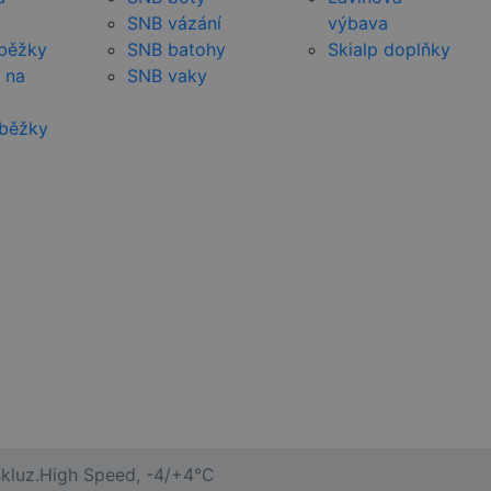
SNB vázání
výbava
 běžky
SNB batohy
Skialp doplňky
 na
SNB vaky
 běžky
kluz.High Speed, -4/+4°C