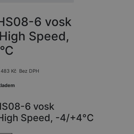
HS08-6 vosk
.High Speed,
°C
483
Kč
Bez DPH
kladem
HS08-6 vosk
.High Speed, -4/+4°C