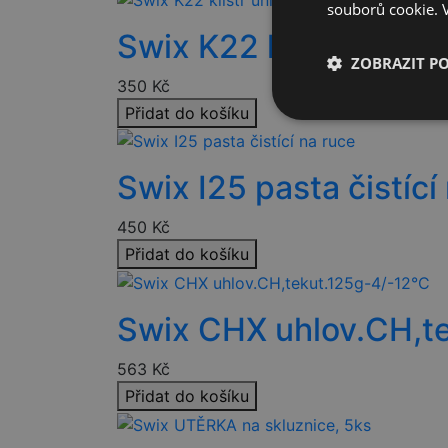
souborů cookie.
Swix K22 klistr unive
ZOBRAZIT P
350
Kč
Přidat do košíku
Nezbytně nutn
soubory
Swix I25 pasta čistící
450
Kč
Přidat do košíku
Nezbytně nutn
Nezbytně nutné soubo
Swix CHX uhlov.CH,t
stránky nelze bez ne
563
Kč
Název
Přidat do košíku
nette-samesite