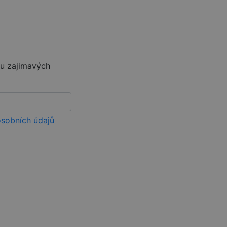
 relace.
ick (kterou vlastní
vštěvníka webu
ud je nalezen jako
 jako pro správu
ěru zajimavých
lick a provádí
bové stránky a
idět před
roduktů, jako je
tran
sobních údajů
ání zobrazení