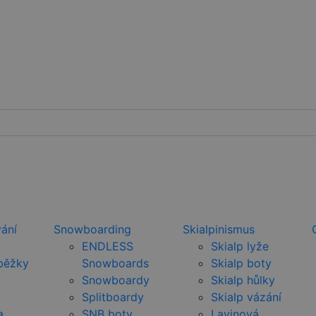
ání
Snowboarding
Skialpinismus
ENDLESS
Skialp lyže
běžky
Snowboards
Skialp boty
Snowboardy
Skialp hůlky
Splitboardy
Skialp vázání
a
SNB boty
Lavinová