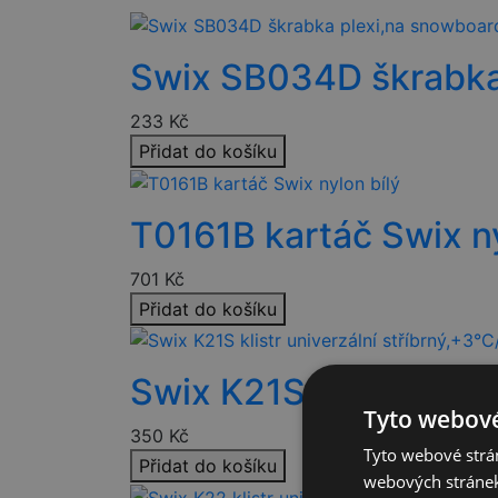
Swix SB034D škrabka
233
Kč
Přidat do košíku
T0161B kartáč Swix ny
701
Kč
Přidat do košíku
Swix K21S klistr univ
Tyto webové
350
Kč
Tyto webové strán
Přidat do košíku
webových stránek