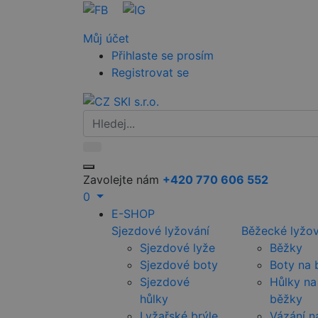
Můj účet
Přihlaste se prosím
Registrovat se
Zavolejte nám
+420 770 606 552
0
E-SHOP
Sjezdové lyžování
Běžecké lyžov
Sjezdové lyže
Běžky
Sjezdové boty
Boty na 
Sjezdové
Hůlky na
hůlky
běžky
Lyžařské brýle
Vázání n