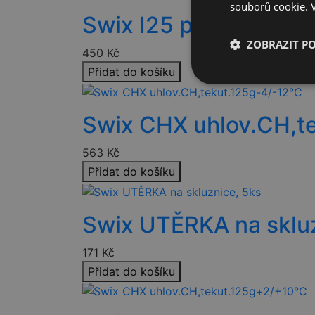
souborů cookie.
Swix I25 pasta čistící
ZOBRAZIT P
450
Kč
Přidat do košíku
Nezbytně nutn
soubory
Swix CHX uhlov.CH,t
563
Kč
Přidat do košíku
Nezbytně nutn
Swix UTĚRKA na skluz
Nezbytně nutné soubo
stránky nelze bez ne
171
Kč
Název
Přidat do košíku
nette-samesite