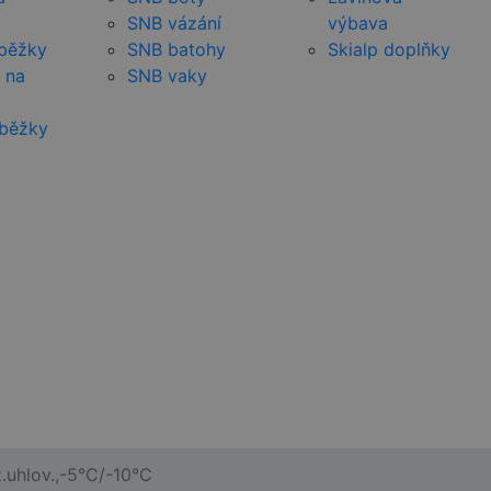
SNB vázání
výbava
 běžky
SNB batohy
Skialp doplňky
 na
SNB vaky
 běžky
.uhlov.,-5°C/-10°C