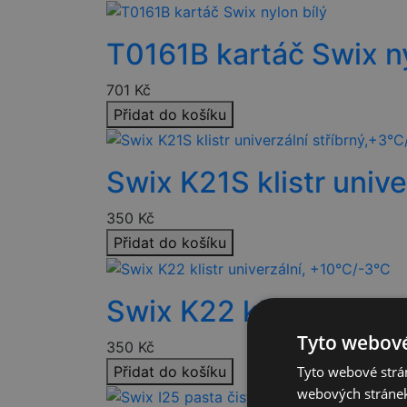
T0161B kartáč Swix ny
701
Kč
Přidat do košíku
Swix K21S klistr univ
350
Kč
Přidat do košíku
Swix K22 klistr unive
Tyto webové
350
Kč
Přidat do košíku
Tyto webové strán
webových stránek