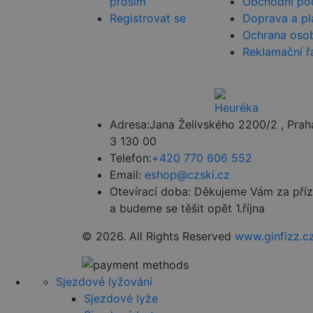
prosím
Obchodní po
_ga_HV882WL0HM
Registrovat se
Doprava a pl
test_cookie
Ochrana osob
Reklamační ř
sid
_gcl_au
Adresa:
Jana Želivského 2200/2 , Prah
3 130 00
_fbp
Telefon:
+420 770 606 552
Email:
eshop@czski.cz
Otevírací doba:
Děkujeme Vám za pří
YSC
a budeme se těšit opět 1.října
© 2026. All Rights Reserved
www.ginfizz.c
Sjezdové lyžování
Sjezdové lyže