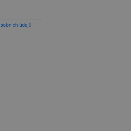
 relace.
ick (kterou vlastní
vštěvníka webu
sobních údajů
ud je nalezen jako
 jako pro správu
lick a provádí
bové stránky a
idět před
roduktů, jako je
tran
ání zobrazení