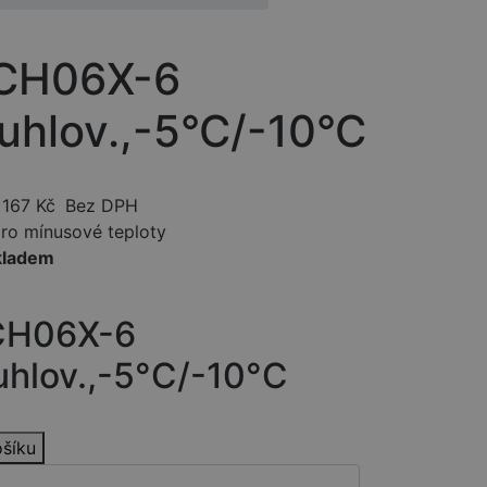
 CH06X-6
.uhlov.,-5°C/-10°C
167
Kč
Bez DPH
ro mínusové teploty
kladem
CH06X-6
uhlov.,-5°C/-10°C
ošíku