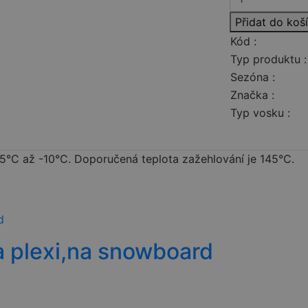
Přidat do koš
Kód :
Typ produktu :
Sezóna :
Značka :
Typ vosku :
 -5°C až -10°C. Doporučená teplota zažehlování je 145°C.
 plexi,na snowboard