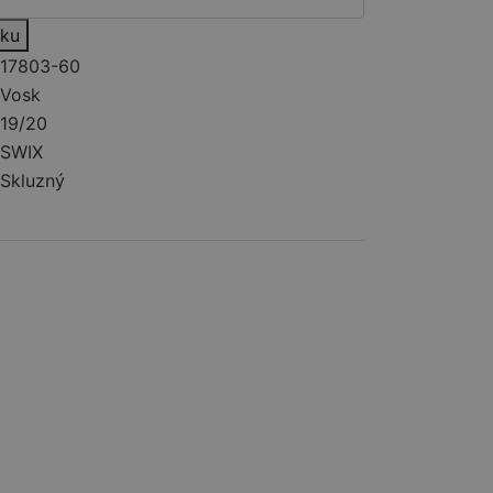
íku
17803-60
Vosk
19/20
SWIX
Skluzný