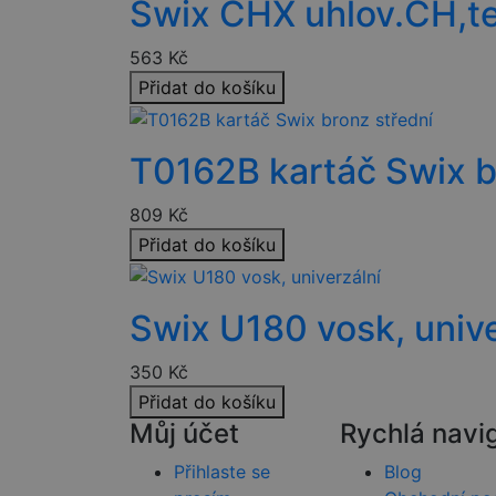
Swix CHX uhlov.CH,t
__cf_bm
563
Kč
PHPSESSID
Přidat do košíku
CookieScriptConse
T0162B kartáč Swix b
udid
809
Kč
Přidat do košíku
Swix U180 vosk, unive
Název
Název
Název
VISITOR_PRIVACY_
350
Kč
_ga
VISITOR_INFO1_LIV
Přidat do košíku
__Secure-ROLLOU
Můj účet
Rychlá navi
IDE
Přihlaste se
Blog