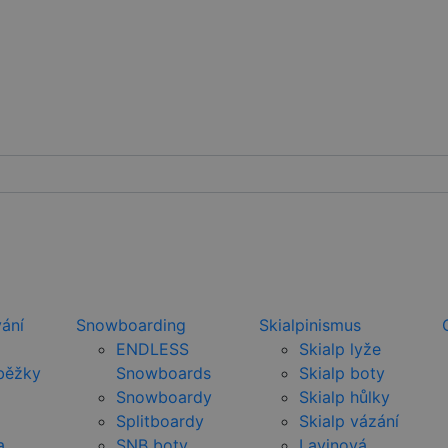
ání
Snowboarding
Skialpinismus
ENDLESS
Skialp lyže
běžky
Snowboards
Skialp boty
Snowboardy
Skialp hůlky
Splitboardy
Skialp vázání
a
SNB boty
Lavinová