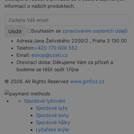
používá
služba
informací o našich produktech.
Cookie-
Script.com k
zapamatován
předvoleb
souhlasu se
soubory
Souhlasím se
zpracováním osobních údajů
Uložit
cookie
návštěvníků.
Adresa:
Jana Želivského 2200/2 , Praha 3 130 00
Je nutné, aby
banner
Telefon:
+420 770 606 552
cookie
Email:
eshop@czski.cz
Cookie-
Script.com
Otevírací doba:
Děkujeme Vám za přízeň a
fungoval
správně.
budeme se těšit opět 1.října
udid
.czski.cz
4 týdny 2
Tento cookie
dny
se používá k
© 2026. All Rights Reserved
www.ginfizz.cz
jedinečné
identifikaci
zařízení, která
mají přístup k
Sjezdové lyžování
webové
stránce, aby
Sjezdové lyže
sledovala
používání a
Sjezdové boty
zlepšila
Sjezdové hůlky
uživatelskou
zkušenost.
Lyžařské brýle