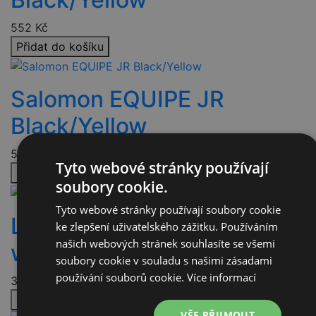
552
Kč
Přidat do košíku
Salomon EQUIPE JR
Black/Yellow
552
Kč
Tyto webové stránky používají
Přidat do košíku
soubory cookie.
Tyto webové stránky používají soubory cookie
Leki PRC 850,blk-anthr-
ke zlepšení uživatelského zážitku. Používáním
našich webových stránek souhlasíte se všemi
wht-yel
soubory cookie v souladu s našimi zásadami
používání souborů cookie.
Více informací
3 232
Kč
Přidat do košíku
VŠE PŘIJMOUT