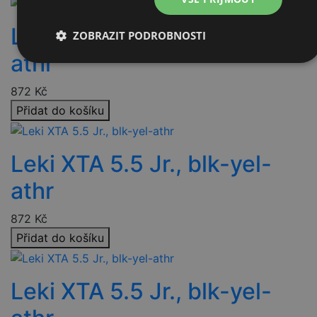
Leki XTA 5.5 Jr., blk-yel-
ZOBRAZIT PODROBNOSTI
athr
Nezbytně
Výkonové
Soubory
nutné
soubory
cílení
soubory
872
Kč
Přidat do košíku
Funkční soubory
Nezařazené
soubory
Leki XTA 5.5 Jr., blk-yel-
athr
872
Kč
Přidat do košíku
Nezbytně nutné soubory
Výkonové soubory
Soubory cílení
Funkční soubory
Leki XTA 5.5 Jr., blk-yel-
Nezařazené soubory