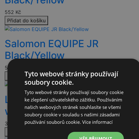
552
Kč
Přidat do košíku
Salomon EQUIPE JR
Black/Yellow
552
Kč
Tyto webové stránky používají
Přidat do košíku
soubory cookie.
Tyto webové stránky používají soubory cookie
Leki PRC 850,blk-anthr-
ke zlepšení uživatelského zážitku. Používáním
našich webových stránek souhlasíte se všemi
wht-yel
soubory cookie v souladu s našimi zásadami
používání souborů cookie.
Více informací
3 232
Kč
Přidat do košíku
VŠE PŘIJMOUT