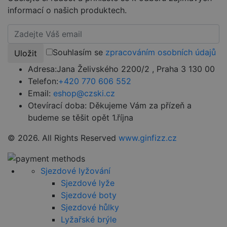
používá
služba
informací o našich produktech.
Cookie-
Script.com k
zapamatován
předvoleb
souhlasu se
soubory
Souhlasím se
zpracováním osobních údajů
Uložit
cookie
návštěvníků.
Adresa:
Jana Želivského 2200/2 , Praha 3 130 00
Je nutné, aby
banner
Telefon:
+420 770 606 552
cookie
Email:
eshop@czski.cz
Cookie-
Script.com
Otevírací doba:
Děkujeme Vám za přízeň a
fungoval
správně.
budeme se těšit opět 1.října
udid
.czski.cz
4 týdny 2
Tento cookie
dny
se používá k
© 2026. All Rights Reserved
www.ginfizz.cz
jedinečné
identifikaci
zařízení, která
mají přístup k
Sjezdové lyžování
webové
stránce, aby
Sjezdové lyže
sledovala
používání a
Sjezdové boty
zlepšila
Sjezdové hůlky
uživatelskou
zkušenost.
Lyžařské brýle