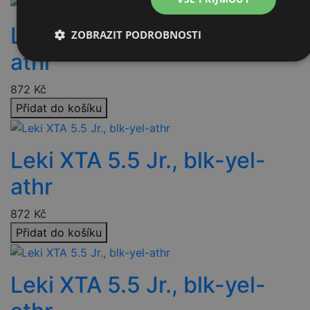
Leki XTA 5.5 Jr., blk-yel-
ZOBRAZIT PODROBNOSTI
athr
Nezbytně
Výkonové
Soubory
nutné
soubory
cílení
soubory
872
Kč
Přidat do košíku
Funkční soubory
Nezařazené
soubory
Leki XTA 5.5 Jr., blk-yel-
athr
872
Kč
Přidat do košíku
Nezbytně nutné soubory
Výkonové soubory
Soubory cílení
Funkční soubory
Leki XTA 5.5 Jr., blk-yel-
Nezařazené soubory