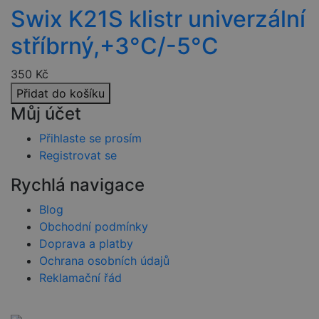
Policy
bylo možné
Swix K21S klistr univerzální
podávat
platné zprávy
o používání
stříbrný,+3°C/-5°C
jejich
webových
stránek.
350
Kč
PHPSESSID
2 týdny
Toto je
PHP.net
Přidat do košíku
univerzální
www.czski.cz
identifikátor
Můj účet
používaný k
udržování
proměnných
Přihlaste se prosím
relací
uživatelů.
Registrovat se
Obvykle se
jedná o
Rychlá navigace
náhodně
vygenerovan
číslo, jeho
Blog
použití může
být specifické
Obchodní podmínky
pro daný
Doprava a platby
web, ale
dobrým
Ochrana osobních údajů
příkladem je
udržování
Reklamační řád
přihlášeného
stavu
uživatele mez
stránkami.