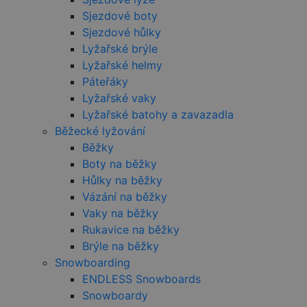
uživatelskou
zkušenost.
Sjezdové boty
Sjezdové hůlky
Lyžařské brýle
Lyžařské helmy
Provider
/
Páteřáky
Název
Vyprší
Popis
Provider
Doména
Lyžařské vaky
Název
/
Vyprší
Popis
VISITOR_PRIVACY_METADATA
5
YouTube
Doména
Provider
/
Lyžařské batohy a zavazadla
Název
Vyprší
Popis
měsíců
.youtube.com
Doména
4
Běžecké lyžování
_ga
1 rok
Tento název
Google
týdny
1
souboru cookie
VISITOR_INFO1_LIVE
LLC
5 měsíců
Tento soub
Google LLC
Běžky
měsíc
je spojen s
.czski.cz
4 týdny
cookie
.youtube.com
__Secure-ROLLOUT_TOKEN
.youtube.com
5
Google
nastavuje
Boty na běžky
měsíců
Universal
Youtube ke
4
Analytics - což je
Hůlky na běžky
sledování
týdny
významná
uživatelský
Vázání na běžky
aktualizace
předvoleb 
běžněji
videa Yout
Vaky na běžky
používané
vložená do
analytické
webů; můž
Rukavice na běžky
služby Google.
také určit, 
Brýle na běžky
Tento soubor
návštěvník
cookie se
webu použí
Snowboarding
používá k
novou neb
rozlišení
starou verzi
ENDLESS Snowboards
jedinečných
rozhraní
uživatelů
Snowboardy
Youtube.
přiřazením