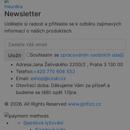
CookieScriptConsent
4 týdny 2
Tento soubor
CookieScript
dny
cookie
www.czski.cz
Newsletter
používá
služba
Cookie-
Udělejte si radost a přihlaste se k odběru zajimavých
Script.com k
informací o našich produktech.
zapamatován
předvoleb
souhlasu se
soubory
cookie
návštěvníků.
Souhlasím se
zpracováním osobních údajů
Je nutné, aby
Uložit
banner
cookie
Adresa:
Jana Želivského 2200/2 , Praha 3 130 00
Cookie-
Telefon:
+420 770 606 552
Script.com
fungoval
Email:
eshop@czski.cz
správně.
Otevírací doba:
Děkujeme Vám za přízeň a
udid
.czski.cz
4 týdny 2
Tento cookie
dny
se používá k
budeme se těšit opět 1.října
jedinečné
identifikaci
© 2026. All Rights Reserved
www.ginfizz.cz
zařízení, která
mají přístup k
webové
stránce, aby
sledovala
Sjezdové lyžování
používání a
zlepšila
Sjezdové lyže