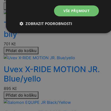
Přidat do košíku
VŠE PŘIJMOUT
T0161B kartáč Swix nylon
ZOBRAZIT PODROBNOSTI
bílý
Nezbytně
Výkonové
Soubory
nutné
soubory
cílení
soubory
701
Kč
Přidat do košíku
Funkční soubory
Nezařazené
soubory
Uvex X-RIDE MOTION JR.
Blue/yello
895
Kč
Přidat do košíku
Nezbytně nutné soubory
Výkonové soubory
Soubory cílení
Funkční soubory