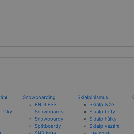
ání
Snowboarding
Skialpinismus
ENDLESS
Skialp lyže
běžky
Snowboards
Skialp boty
Snowboardy
Skialp hůlky
Splitboardy
Skialp vázání
a
SNB boty
Lavinová