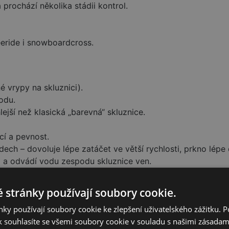
á prochází několika stádii kontrol.
reeride i snowboardcross.
é vrypy na skluznici).
odu.
lejší než klasická „barevná“ skluznice.
cí a pevnost.
dech – dovoluje lépe zatáčet ve větší rychlosti, prkno lépe 
d a odvádí vodu zespodu skluznice ven.
 jízdě.
(tzv. backstance) – oproti klasickému postavení na středu
 stránky používají soubory cookie.
ky používají soubory cookie ke zlepšení uživatelského zážitku. 
52, 158, 158 wide, 165, 165 wide (širší model pro větší nohu
 souhlasíte se všemi soubory cookie v souladu s našimi zásadam