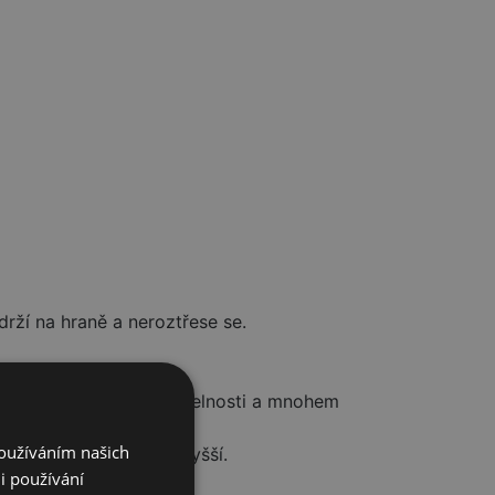
drží na hraně a neroztřese se.
 pomáhá k lepší ovladatelnosti a mnohem
Používáním našich
) – eurovelikost 44 a vyšší.
i používání