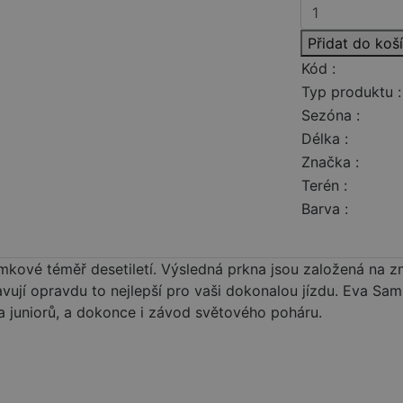
Přidat do koš
Kód :
Typ produktu :
Sezóna :
Délka :
Značka :
Terén :
Barva :
amkové téměř desetiletí. Výsledná prkna jsou založená na
avují opravdu to nejlepší pro vaši dokonalou jízdu. Eva 
ta juniorů, a dokonce i závod světového poháru.