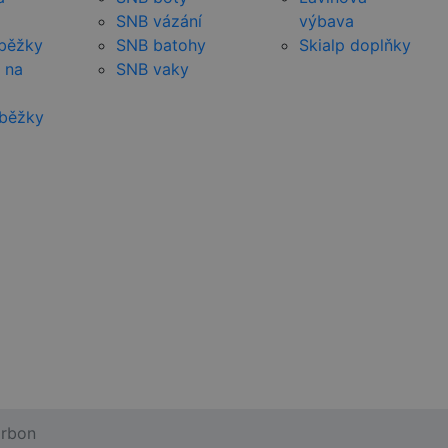
SNB vázání
výbava
 běžky
SNB batohy
Skialp doplňky
 na
SNB vaky
 běžky
arbon