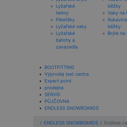
Lyžařské
běžky
helmy
Vaky na
Páteřáky
Rukavice
Lyžařské vaky
běžky
Lyžařské
Brýle na
batohy a
zavazadla
BOOTFITTING
Výprodej test centra
Expert point
prodejna
SERVIS
PŮJČOVNA
ENDLESS SNOWBOARDS
ENDLESS SNOWBOARDS
Endless c