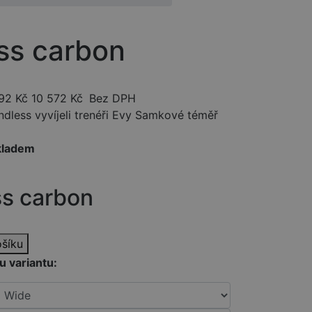
ss carbon
92
Kč
10 572
Kč
Bez DPH
less vyvíjeli trenéři Evy Samkové téměř
kladem
ss carbon
ošíku
u variantu: