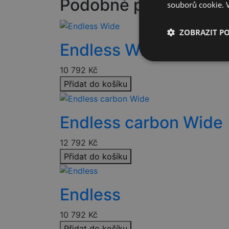
Podobné produkty
souborů cookie.
ZOBRAZIT P
Endless Wide
Nezbytně nutn
10 792
Kč
soubory
Přidat do košíku
Endless carbon Wide
12 792
Kč
Nezbytně nutn
Přidat do košíku
Nezbytně nutné soubo
stránky nelze bez ne
Endless
Název
nette-samesite
10 792
Kč
Přidat do košíku