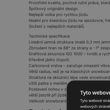
Prvotřídní kvalita, poctivá ruční práce, kter
Špičkový originální design.
Nejlepší volba pro rychlou jízdu.
Ideální pro klasickou jízdu na sjezdovce, f
Složení z nejlepších materiálů.
Technické specifikace
Lineární jemná struktura (malé 0,3 mm jemn
Zbroušení hran na 88° ze strany a −1° zesp
Grafitová skluznice ISO 1000 – tvrdší a rych
Dřevěné jádro (topol).
Carbonová vrstva – zaručuje omezení vibra
Větší radius, než je na klasických snowboar
Struktura na skluznici lépe vede snowboar
Užší patka s menším prohnutím – nebrzdí při
Postavení nohou v zadní části snowboardu 
Tyto webové
větší jistotě při jízdě.
Tyto webové strán
Velikosti snowboardu – 100, 115, 132, 142, 1
webových stránek