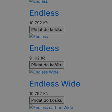
_ga_HV882WL0HM
test_cookie
Endless
10 792
Kč
sid
Přidat do košíku
_gcl_au
Endless
_fbp
9 192
Kč
Přidat do košíku
YSC
Endless Wide
10 792
Kč
Přidat do košíku