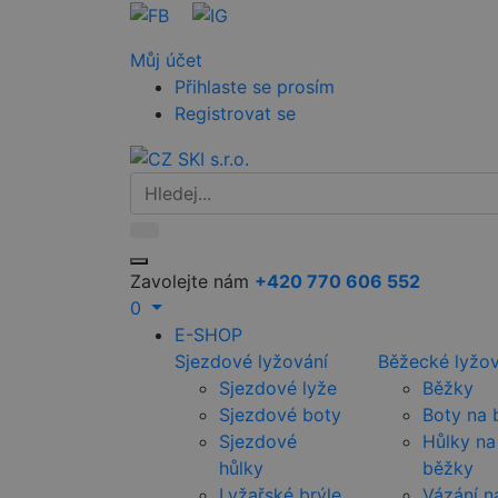
Můj účet
Přihlaste se prosím
Registrovat se
Zavolejte nám
+420 770 606 552
0
E-SHOP
Sjezdové lyžování
Běžecké lyžov
Sjezdové lyže
Běžky
Sjezdové boty
Boty na 
Sjezdové
Hůlky na
hůlky
běžky
Lyžařské brýle
Vázání n