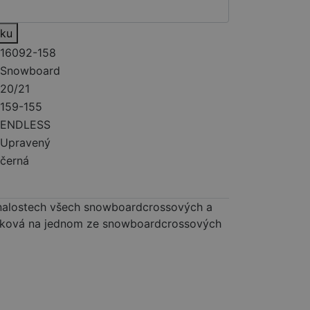
íku
16092-158
Snowboard
20/21
159-155
ENDLESS
Upravený
černá
 znalostech všech snowboardcrossových a
Samková na jednom ze snowboardcrossových