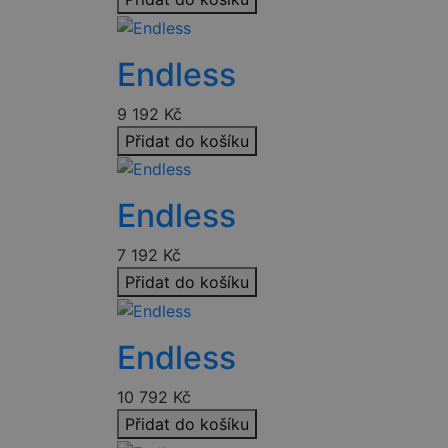
__cf_bm
PHPSESSID
Endless
9 192
Kč
CookieScriptConse
Přidat do košíku
udid
Endless
7 192
Kč
Přidat do košíku
Název
Název
Název
VISITOR_PRIVACY_
Endless
_ga
VISITOR_INFO1_LIV
__Secure-ROLLOU
10 792
Kč
IDE
Přidat do košíku