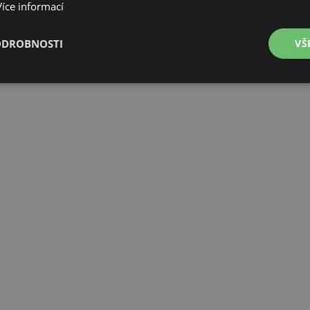
Více informací
ODROBNOSTI
VŠ
é
Výkonové
Soubory cílení
Funkční soubory
soubory
é soubory
Výkonové soubory
Soubory cílení
Funkční soubory
Neza
ry cookie umožňují základní funkce webových stránek, jako je přihlášení uživatele a
zbytně nutných souborů cookie správně používat.
Provider
/
Vyprší
Popis
Doména
www.czski.cz
Zavřením
Tento soubor cookie používá web k detekci zda poža
prohlížeče
stejné (sub)domény a je iniciován kliknutím na odka