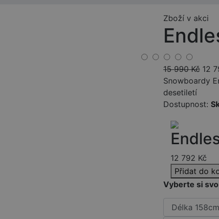
Zboží v akci
Endle
15 990
Kč
12 7
Snowboardy End
desetiletí
Dostupnost:
S
Endle
12 792
Kč
Přidat do k
Vyberte si svo