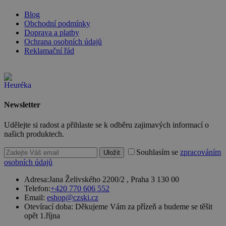
přichází ze
stejné
Blog
(sub)domény
Obchodní podmínky
a je iniciován
Doprava a platby
kliknutím na
odkaz.
Ochrana osobních údajů
Reklamační řád
__cf_bm
29 minut
Tento soubor
Cloudflare
57 sekund
cookie se
Inc.
používá k
.heureka.cz
rozlišení mezi
lidmi a
roboty. To je
Google Privacy
pro web
Policy
Newsletter
přínosné, ab
bylo možné
podávat
Udělejte si radost a přihlaste se k odběru zajimavých informací o
platné zprávy
o používání
našich produktech.
jejich
webových
Souhlasím se
zpracováním
Uložit
stránek.
osobních údajů
PHPSESSID
2 týdny
Toto je
PHP.net
univerzální
www.czski.cz
Adresa:
Jana Želivského 2200/2 , Praha 3 130 00
identifikátor
Telefon:
+420 770 606 552
používaný k
Email:
eshop@czski.cz
udržování
proměnných
Otevírací doba:
Děkujeme Vám za přízeň a budeme se těšit
relací
opět 1.října
uživatelů.
Obvykle se