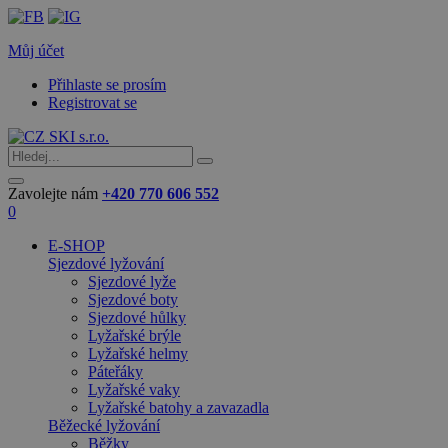
Můj účet
Přihlaste se prosím
Registrovat se
Zavolejte nám
+420 770 606 552
0
E-SHOP
Sjezdové lyžování
Sjezdové lyže
Sjezdové boty
Sjezdové hůlky
Lyžařské brýle
Lyžařské helmy
Páteřáky
Lyžařské vaky
Lyžařské batohy a zavazadla
Běžecké lyžování
Běžky