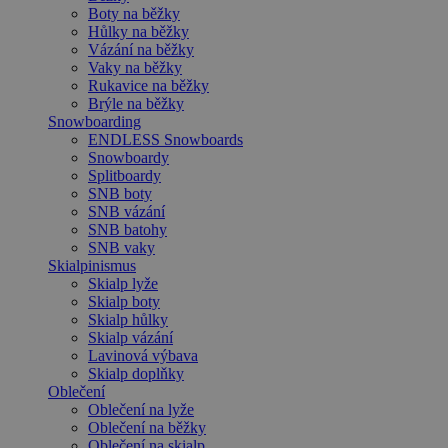
Boty na běžky
Hůlky na běžky
Vázání na běžky
Vaky na běžky
Rukavice na běžky
Brýle na běžky
Snowboarding
ENDLESS Snowboards
Snowboardy
Splitboardy
SNB boty
SNB vázání
SNB batohy
SNB vaky
Skialpinismus
Skialp lyže
Skialp boty
Skialp hůlky
Skialp vázání
Lavinová výbava
Skialp doplňky
Oblečení
Oblečení na lyže
Oblečení na běžky
Oblečení na skialp