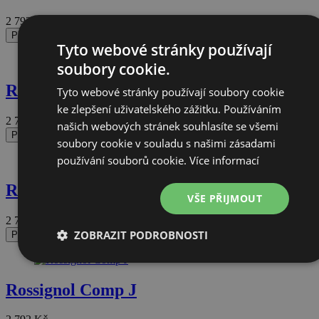
2 792
Kč
Přidat do košíku
Tyto webové stránky používají
soubory cookie.
Rossignol Comp J
Tyto webové stránky používají soubory cookie
ke zlepšení uživatelského zážitku. Používáním
2 792
Kč
našich webových stránek souhlasíte se všemi
Přidat do košíku
soubory cookie v souladu s našimi zásadami
používání souborů cookie.
Více informací
Rossignol Comp J
VŠE PŘIJMOUT
2 792
Kč
ZOBRAZIT PODROBNOSTI
Přidat do košíku
Nezbytně
Výkonové
Soubory
Funkční
nutné
soubory
cílení
soubory
soubory
Rossignol Comp J