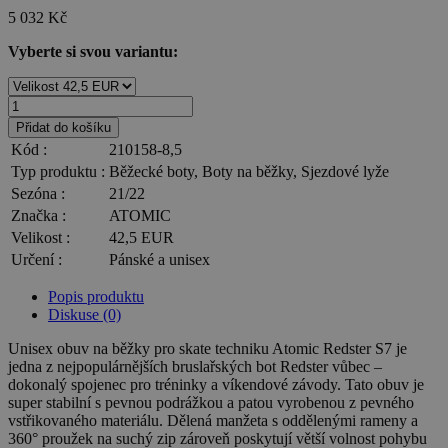
5 032
Kč
Vyberte si svou variantu:
Přidat do košíku
Kód :
210158-8,5
Typ produktu :
Běžecké boty, Boty na běžky, Sjezdové lyže
Sezóna :
21/22
Značka :
ATOMIC
Velikost :
42,5 EUR
Určení :
Pánské a unisex
Popis produktu
Diskuse (0)
Unisex obuv na běžky pro skate techniku Atomic Redster S7 je
jedna z nejpopulárnějších bruslařských bot Redster vůbec –
dokonalý spojenec pro tréninky a víkendové závody. Tato obuv je
super stabilní s pevnou podrážkou a patou vyrobenou z pevného
vstřikovaného materiálu. Dělená manžeta s oddělenými rameny a
360° proužek na suchý zip zároveň poskytují větší volnost pohybu