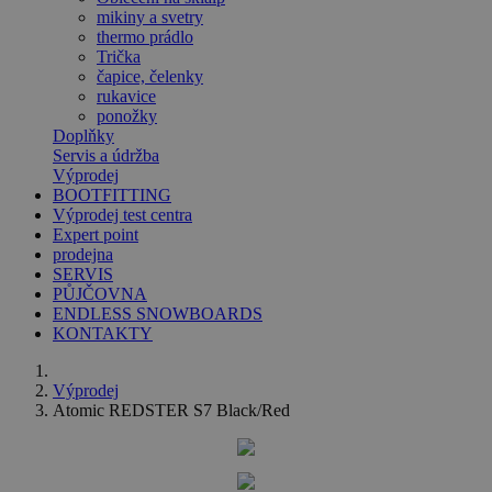
mikiny a svetry
thermo prádlo
Trička
čapice, čelenky
rukavice
ponožky
Doplňky
Servis a údržba
Výprodej
BOOTFITTING
Výprodej test centra
Expert point
prodejna
SERVIS
PŮJČOVNA
ENDLESS SNOWBOARDS
KONTAKTY
Výprodej
Atomic REDSTER S7 Black/Red