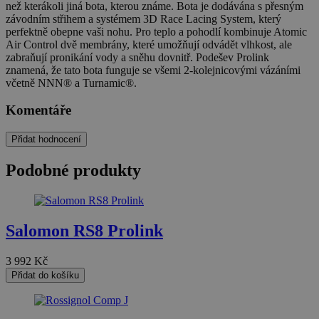
než kterákoli jiná bota, kterou známe. Bota je dodávána s přesným
závodním střihem a systémem 3D Race Lacing System, který
perfektně obepne vaši nohu. Pro teplo a pohodlí kombinuje Atomic
Air Control dvě membrány, které umožňují odvádět vlhkost, ale
zabraňují pronikání vody a sněhu dovnitř. Podešev Prolink
znamená, že tato bota funguje se všemi 2-kolejnicovými vázáními
včetně NNN® a Turnamic®.
Komentáře
Přidat hodnocení
Podobné produkty
Salomon RS8 Prolink
3 992
Kč
Přidat do košíku