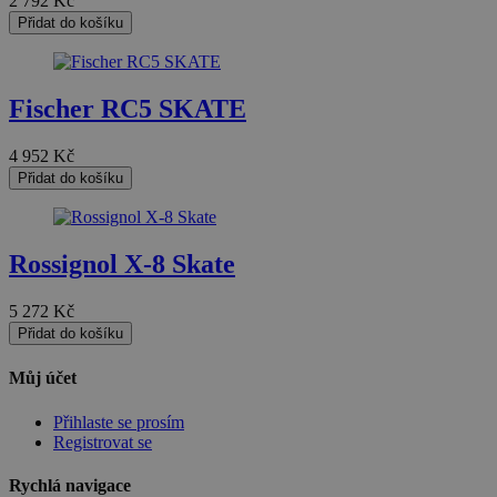
2 792
Kč
Přidat do košíku
Nezařazené soubory
Fischer RC5 SKATE
4 952
Kč
Přidat do košíku
Nezbytně nutné soubory
Výkonové soubory
Soubory cílení
Funkční soubory
Nezařazené soubory
Rossignol X-8 Skate
Nezbytně nutné soubory cookie umožňují základní funkce
5 272
Kč
webových stránek, jako je přihlášení uživatele a správa
účtu. Webové stránky nelze bez nezbytně nutných
Přidat do košíku
souborů cookie správně používat.
Můj účet
Provider
/
Název
Vyprší
Popis
Doména
Přihlaste se prosím
nette-samesite
www.czski.cz
Zavřením
Tento soubor
Registrovat se
prohlížeče
cookie
používá web
k detekci zda
Rychlá navigace
požadavek