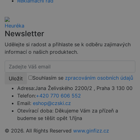
Reklamační řád
udržování
přihlášeného
stavu
uživatele mez
stránkami.
CookieScriptConsent
4 týdny 2
Tento soubor
CookieScript
Newsletter
dny
cookie
www.czski.cz
používá
služba
Udělejte si radost a přihlaste se k odběru zajimavých
Cookie-
Script.com k
informací o našich produktech.
zapamatován
předvoleb
souhlasu se
soubory
cookie
návštěvníků.
Souhlasím se
zpracováním osobních údajů
Uložit
Je nutné, aby
banner
Adresa:
Jana Želivského 2200/2 , Praha 3 130 00
cookie
Cookie-
Telefon:
+420 770 606 552
Script.com
Email:
eshop@czski.cz
fungoval
správně.
Otevírací doba:
Děkujeme Vám za přízeň a
udid
.czski.cz
4 týdny 2
Tento cookie
budeme se těšit opět 1.října
dny
se používá k
jedinečné
identifikaci
© 2026. All Rights Reserved
www.ginfizz.cz
zařízení, která
mají přístup k