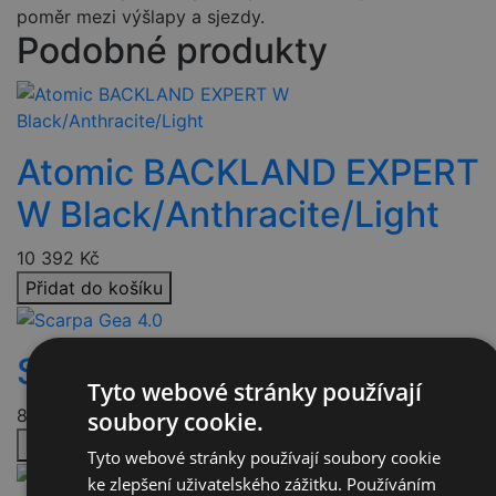
poměr mezi výšlapy a sjezdy.
Podobné produkty
Atomic BACKLAND EXPERT
W Black/Anthracite/Light
10 392
Kč
Přidat do košíku
Scarpa Gea 4.0
Tyto webové stránky používají
8 874
Kč
soubory cookie.
Přidat do košíku
Tyto webové stránky používají soubory cookie
ke zlepšení uživatelského zážitku. Používáním