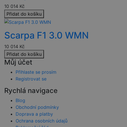
rozlišení mezi
lidmi a
10 014
Kč
roboty. To je
pro web
Přidat do košíku
Google Privacy
přínosné, aby
Policy
bylo možné
podávat
platné zprávy
Scarpa F1 3.0 WMN
o používání
jejich
webových
stránek.
10 014
Kč
PHPSESSID
2 týdny
Toto je
PHP.net
Přidat do košíku
univerzální
www.czski.cz
Můj účet
identifikátor
používaný k
udržování
Přihlaste se prosím
proměnných
relací
Registrovat se
uživatelů.
Obvykle se
Rychlá navigace
jedná o
náhodně
vygenerovan
Blog
číslo, jeho
použití může
Obchodní podmínky
být specifické
pro daný
Doprava a platby
web, ale
Ochrana osobních údajů
dobrým
příkladem je