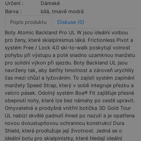
Určení :
Dámské
Barva :
bílá, tmavě modrá
Popis produktu
Diskuse (0)
Boty Atomic Backland Pro UL W jsou ideální volbou
pro ženy, které skialpinismus láká. Frictionless Pivot a
systém Free / Lock 4.0 ski-to-walk poskytují volnost
pohybu při výstupu a poté snadno uzamknou manžetu
pro solidní výkon při sjezdu. Boty Backland UL jsou
navrženy tak, aby šetřily hmotnost a zároveň urychlily
čas mezi chůzí a lyžováním. To zajístí systém zapínání
manžety Speed Strap, který v sobě integruje přezku a
velcro pásek. Odolný systém Boa® Fit zajišťuje přesné
obepnutí nohy, které lze bez námahy po cestě upravit.
Omyvatelná a prodyšná vnitřní botička 3D Gold Tour
UL nabízí skvělé padnutí ihned po nazutí a je opatřena
novou dvoustupňovou ochrannou konstrukcí Dura
Shield, která prodlužuje její životnost. Jedná se o
ideální botu pro skialpinistky, které hledají ideální