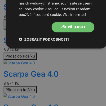
našich webových stránek souhlasíte se všemi
Scarpa Gea 4.0
soubory cookie v souladu s našimi zásadami
používání souborů cookie.
Více informací
8 874
Kč
Přidat do košíku
VŠE PŘIJMOUT
Scarpa Gea 4.0
ZOBRAZIT PODROBNOSTI
Nezbytně
Výkonové
Soubory
8 874
Kč
nutné
soubory
cílení
Přidat do košíku
soubory
Scarpa Gea 4.0
Funkční soubory
Nezařazené
soubory
8 874
Kč
Přidat do košíku