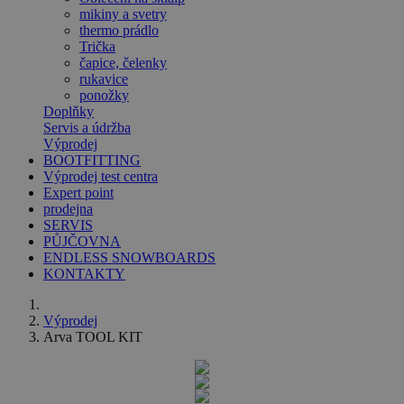
mikiny a svetry
thermo prádlo
Trička
čapice, čelenky
rukavice
ponožky
Doplňky
Servis a údržba
Výprodej
BOOTFITTING
Výprodej test centra
Expert point
prodejna
SERVIS
PŮJČOVNA
ENDLESS SNOWBOARDS
KONTAKTY
Výprodej
Arva TOOL KIT