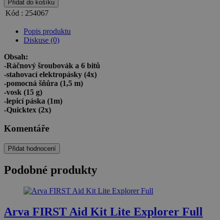
Přidat do košíku
Kód :
254067
Popis produktu
Diskuse (0)
Obsah:
-Ráčnový šroubovák a 6 bitů
-stahovací elektropásky (4x)
-pomocná šňůra (1,5 m)
-vosk (15 g)
-lepicí páska (1m)
-Quicktex (2x)
Komentáře
Přidat hodnocení
Podobné produkty
Arva FIRST Aid Kit Lite Explorer Full