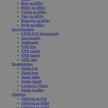
Boty na běžky
Hůlky na běžky
Vázání na běžky
Vaky na běžky
Rukavice na běžky
Brýle na běžky
Snowboarding
ENDLESS Snowboards
Snowboardy
Splitboardy
SNB boty
SNB vázání
SNB batohy
SNB vaky
Skialpinismus
Skialp lyže
Skialp boty
Skialp hůlky
Skialp vázání
Lavinová výbava
Skialp doplňky
Oblečení
Oblečení na lyže
Oblečení na běžky
Oblečení na skialp