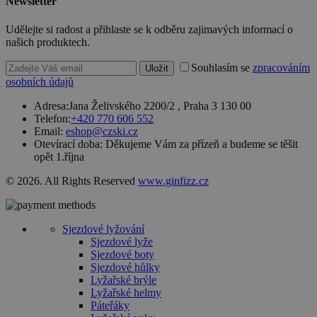
Newsletter
PHPSESSID
2 týdny
Toto je
PHP.net
univerzální
www.czski.cz
Udělejte si radost a přihlaste se k odběru zajimavých informací o
identifikátor
našich produktech.
používaný k
udržování
proměnných
Souhlasím se
zpracováním
Uložit
relací
osobních údajů
uživatelů.
Obvykle se
jedná o
Adresa:
Jana Želivského 2200/2 , Praha 3 130 00
náhodně
Telefon:
+420 770 606 552
vygenerovan
Email:
eshop@czski.cz
číslo, jeho
použití může
Otevírací doba:
Děkujeme Vám za přízeň a budeme se těšit
být specifické
opět 1.října
pro daný
web, ale
© 2026. All Rights Reserved
www.ginfizz.cz
dobrým
příkladem je
udržování
přihlášeného
stavu
Sjezdové lyžování
uživatele mez
stránkami.
Sjezdové lyže
Sjezdové boty
CookieScriptConsent
4 týdny 2
Tento soubor
CookieScript
Sjezdové hůlky
dny
cookie
www.czski.cz
Lyžařské brýle
používá
služba
Lyžařské helmy
Cookie-
Páteřáky
Script.com k