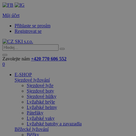
Můj účet
Přihlaste se prosím
Registrovat se
Zavolejte nám
+420 770 606 552
0
E-SHOP
Sjezdové lyžování
Sjezdové lyže
Sjezdové boty
Sjezdové hůlky
Lyžařské brýle
Lyžařské helmy
Páteřáky
Lyžařské vaky
Lyžařské batohy a zavazadla
Běžecké lyžování
Běžky