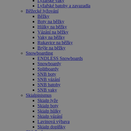
Lyžařské vaky
zapamatován
Lyžařské batohy a zavazadla
předvoleb
souhlasu se
Běžecké lyžování
soubory
Běžky
cookie
Boty na běžky
návštěvníků.
Je nutné, aby
Hůlky na běžky
banner
Vázání na běžky
cookie
Vaky na běžky
Cookie-
Rukavice na běžky
Script.com
fungoval
Brýle na běžky
správně.
Snowboarding
ENDLESS Snowboards
udid
.czski.cz
4 týdny 2
Tento cookie
dny
se používá k
Snowboardy
jedinečné
Splitboardy
identifikaci
SNB boty
zařízení, kter
SNB vázání
mají přístup 
webové
SNB batohy
stránce, aby
SNB vaky
sledovala
Skialpinismus
používání a
zlepšila
Skialp lyže
uživatelskou
Skialp boty
zkušenost.
Skialp hůlky
Skialp vázání
Lavinová výbava
Skialp doplňky