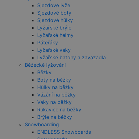
Sjezdové lyže
Google
__cf_bm
29 minut
Tent
Cloudflare
Sjezdové boty
Privacy Policy
57 sekund
cook
Inc.
použ
.heureka.cz
Sjezdové hůlky
rozli
lidmi
Lyžařské brýle
robot
Lyžařské helmy
pro 
přín
Páteřáky
bylo
podá
Lyžařské vaky
plat
o po
Lyžařské batohy a zavazadla
jejic
Běžecké lyžování
webo
strán
Běžky
nette-samesite
www.czski.cz
Zavřením
Tent
Boty na běžky
prohlížeče
cook
Hůlky na běžky
použ
k det
Vázání na běžky
poža
přich
Vaky na běžky
stejn
Rukavice na běžky
(sub
a je 
Brýle na běžky
klik
odka
Snowboarding
udid
.czski.cz
4 týdny 2
Tent
ENDLESS Snowboards
dny
se p