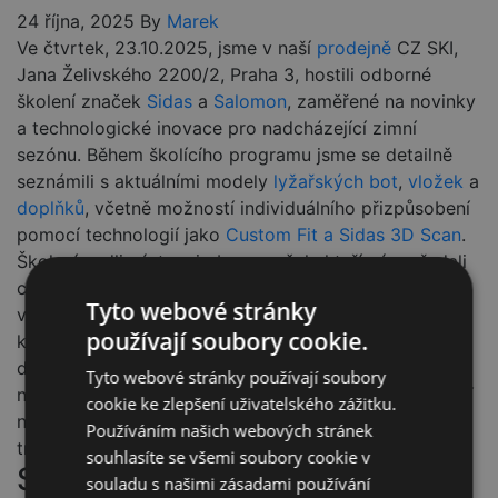
24 října, 2025
By
Marek
Ve čtvrtek, 23.10.2025, jsme v naší
prodejně
CZ SKI,
Jana Želivského 2200/2, Praha 3, hostili odborné
školení značek
Sidas
a
Salomon
, zaměřené na novinky
a technologické inovace pro nadcházející zimní
sezónu. Během školícího programu jsme se detailně
seznámili s aktuálními modely
lyžařských bot
,
vložek
a
doplňků
, včetně možností individuálního přizpůsobení
pomocí technologií jako
Custom Fit a Sidas 3D Scan
.
Školení vedli zástupci obou značek, kteří nám předali
cenné poznatky o biomechanice chodidla, správném
Tyto webové stránky
výběru vybavení a servisních postupech, které zlepší
používají soubory cookie.
komfort i výkon našich zákazníků. Tato akce byla
dalším krokem k tomu, abychom v CZ SKI mohli i
Tyto webové stránky používají soubory
nadále nabízet špičkový servis a odborné poradenství
cookie ke zlepšení uživatelského zážitku.
na míru každému lyžaři, a to dle nejaktuálnějších
Používáním našich webových stránek
trendů a metod.
souhlasíte se všemi soubory cookie v
Sdílej
souladu s našimi zásadami používání