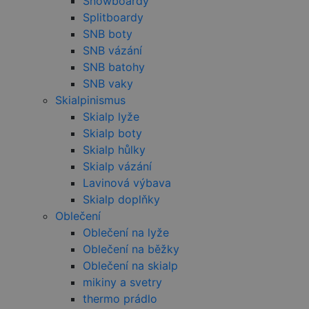
Snowboardy
jedi
ident
Splitboardy
zaříz
mají 
SNB boty
web
SNB vázání
strán
sled
SNB batohy
použ
zlepš
SNB vaky
uživ
zkuš
Skialpinismus
Skialp lyže
PHPSESSID
2 týdny
Toto 
PHP.net
unive
www.czski.cz
Skialp boty
ident
použ
Skialp hůlky
udrž
Skialp vázání
prom
relac
Lavinová výbava
uživa
Obvy
Skialp doplňky
jedn
Oblečení
náh
vyge
Oblečení na lyže
číslo
použ
Oblečení na běžky
být s
pro 
Oblečení na skialp
web,
mikiny a svetry
dob
přík
thermo prádlo
udrž