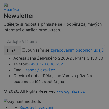
Soubory cílení
Funkční soubory
Nezařazené soubory
Newsletter
Nezbytně nutné soubory cookie umožňují základní
funkce webových stránek, jako je přihlášení
Udělejte si radost a přihlaste se k odběru zajimavých
uživatele a správa účtu. Webové stránky nelze bez
nezbytně nutných souborů cookie správně používat.
informací o našich produktech.
Provider
/
Název
Vyprší
Popi
Doména
CookieScriptConsent
4 týdny 2
Tent
CookieScript
Souhlasím se
zpracováním osobních údajů
Uložit
dny
cook
www.czski.cz
použ
Adresa:
Jana Želivského 2200/2 , Praha 3 130 00
služ
Cook
Telefon:
+420 770 606 552
Scrip
zapa
Email:
eshop@czski.cz
před
souh
Otevírací doba:
Děkujeme Vám za přízeň a
soub
budeme se těšit opět 1.října
cook
návš
Je nu
© 2026. All Rights Reserved
www.ginfizz.cz
bann
cook
Cook
Scri
fung
Sjezdové lyžování
sprá