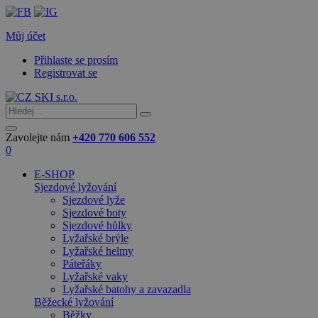
Můj účet
Přihlaste se prosím
Registrovat se
Zavolejte nám
+420 770 606 552
0
E-SHOP
Sjezdové lyžování
Sjezdové lyže
Sjezdové boty
Sjezdové hůlky
Lyžařské brýle
Lyžařské helmy
Páteřáky
Lyžařské vaky
Lyžařské batohy a zavazadla
Běžecké lyžování
Běžky