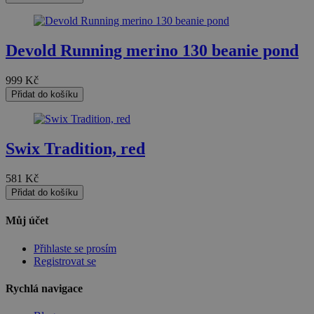
Nezařazené soubory
Devold Running merino 130 beanie pond
999
Kč
Přidat do košíku
Nezbytně nutné soubory
Výkonové soubory
Soubory cílení
Funkční soubory
Swix Tradition, red
Nezařazené soubory
Nezbytně nutné soubory cookie umožňují základní funkce
581
Kč
webových stránek, jako je přihlášení uživatele a správa
Přidat do košíku
účtu. Webové stránky nelze bez nezbytně nutných
souborů cookie správně používat.
Můj účet
Provider
/
Název
Vyprší
Popis
Doména
Přihlaste se prosím
Registrovat se
nette-samesite
www.czski.cz
Zavřením
Tento soubor
prohlížeče
cookie
používá web
Rychlá navigace
k detekci zda
požadavek
přichází ze