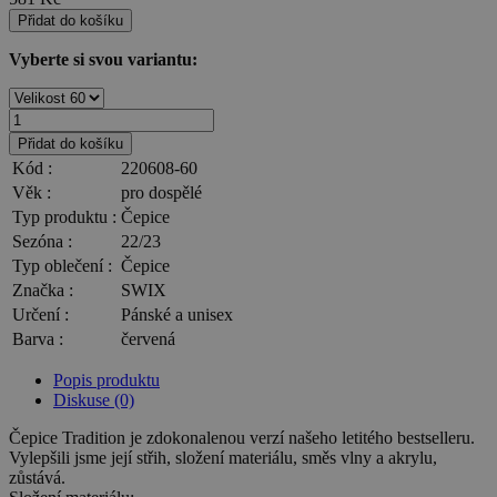
Přidat do košíku
Vyberte si svou variantu:
Přidat do košíku
Kód :
220608-60
Věk :
pro dospělé
Typ produktu :
Čepice
Sezóna :
22/23
Typ oblečení :
Čepice
Značka :
SWIX
Určení :
Pánské a unisex
Barva :
červená
Popis produktu
Diskuse (0)
Čepice Tradition je zdokonalenou verzí našeho letitého bestselleru.
Vylepšili jsme její střih, složení materiálu, směs vlny a akrylu,
zůstává.