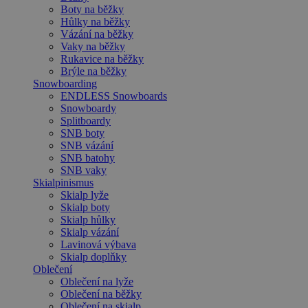
Boty na běžky
Hůlky na běžky
Vázání na běžky
Vaky na běžky
Rukavice na běžky
Brýle na běžky
Snowboarding
ENDLESS Snowboards
Snowboardy
Splitboardy
SNB boty
SNB vázání
SNB batohy
SNB vaky
Skialpinismus
Skialp lyže
Skialp boty
Skialp hůlky
Skialp vázání
Lavinová výbava
Skialp doplňky
Oblečení
Oblečení na lyže
Oblečení na běžky
Oblečení na skialp