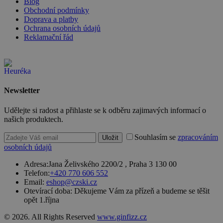
Blog
stejné
Obchodní podmínky
(sub)domény
Doprava a platby
a je iniciován
kliknutím na
Ochrana osobních údajů
odkaz.
Reklamační řád
__cf_bm
29 minut
Tento soubor
Cloudflare
57 sekund
cookie se
Inc.
používá k
.heureka.cz
rozlišení mezi
lidmi a
roboty. To je
Google Privacy
pro web
Newsletter
Policy
přínosné, ab
bylo možné
Udělejte si radost a přihlaste se k odběru zajimavých informací o
podávat
platné zprávy
našich produktech.
o používání
jejich
Souhlasím se
zpracováním
Uložit
webových
stránek.
osobních údajů
PHPSESSID
2 týdny
Toto je
PHP.net
Adresa:
Jana Želivského 2200/2 , Praha 3 130 00
univerzální
www.czski.cz
Telefon:
+420 770 606 552
identifikátor
používaný k
Email:
eshop@czski.cz
udržování
Otevírací doba:
Děkujeme Vám za přízeň a budeme se těšit
proměnných
opět 1.října
relací
uživatelů.
Obvykle se
© 2026. All Rights Reserved
www.ginfizz.cz
jedná o