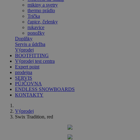
mikiny a svetry
thermo prádlo
Trička
čapice, čelenky
rukavice
ponožky
Doplňky
Servis a údržba
Výprodej
BOOTFITTING
Výprodej test centra
Expert point
prodejna
SERVIS
PŮJČOVNA
ENDLESS SNOWBOARDS
KONTAKTY
Výprodej
Swix Tradition, red