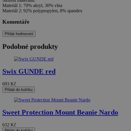
Složení materiálu:
Materiál 1: 70% akryl, 30% vlna
Materiál 2: 92% polypropylen, 8% spandex
Komentáře
Přidat hodnocení
Podobné produkty
Swix GUNDE red
693
Kč
Přidat do košíku
Sweet Protection Mount Beanie Nardo
632
Kč
Přidat do košíku