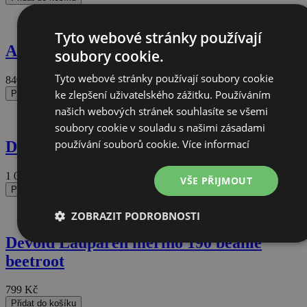
Tyto webové stránky používají
Atomic ALPS SLOUCH BEANIE rose
soubory cookie.
Tyto webové stránky používají soubory cookie
840
Kč
ke zlepšení uživatelského zážitku. Používáním
Přidat do košíku
našich webových stránek souhlasíte se všemi
soubory cookie v souladu s našimi zásadami
používání souborů cookie.
Více informací
Devold Friends merino beanie forest
1 099
Kč
VŠE PŘIJMOUT
Přidat do košíku
ZOBRAZIT PODROBNOSTI
Devold Lauparen merino 190 beanie
Nezbytně
Výkonové
Soubory
Funkční
nutné
soubory
cílení
soubory
beetroot
soubory
799
Kč
Přidat do košíku