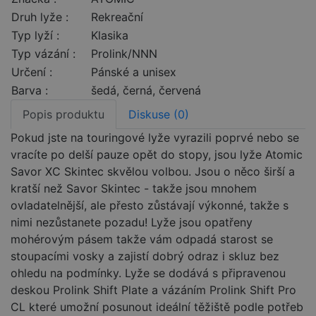
Druh lyže :
Rekreační
Typ lyží :
Klasika
Typ vázání :
Prolink/NNN
Určení :
Pánské a unisex
Barva :
šedá, černá, červená
Popis produktu
Diskuse (0)
Pokud jste na touringové lyže vyrazili poprvé nebo se
vracíte po delší pauze opět do stopy, jsou lyže Atomic
Savor XC Skintec skvělou volbou. Jsou o něco širší a
kratší než Savor Skintec - takže jsou mnohem
ovladatelnější, ale přesto zůstávají výkonné, takže s
nimi nezůstanete pozadu! Lyže jsou opatřeny
mohérovým pásem takže vám odpadá starost se
stoupacími vosky a zajistí dobrý odraz i skluz bez
ohledu na podmínky. Lyže se dodává s připravenou
deskou Prolink Shift Plate a vázáním Prolink Shift Pro
CL které umožní posunout ideální těžiště podle potřeb