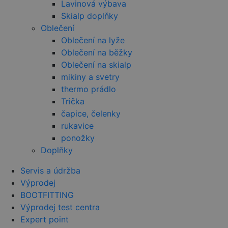
Lavinová výbava
nalezen jak
soubor coo
Skialp doplňky
relace, bud
Oblečení
pravděpod
použit jako
Oblečení na lyže
správu stav
relace.
Oblečení na běžky
Oblečení na skialp
_gcl_au
2 měsíce 4
Tento soub
Google LLC
týdny
cookie
.czski.cz
mikiny a svetry
nastavuje
společnost
thermo prádlo
Doubleclick
provádí
Trička
informace o
čapice, čelenky
tom, jak
koncový
rukavice
uživatel po
webové str
ponožky
a jakoukoli
Doplňky
reklamu, kt
koncový
uživatel mo
Servis a údržba
vidět před
návštěvou
Výprodej
uvedeného
webu.
BOOTFITTING
Výprodej test centra
_fbp
2 měsíce 4
Používá
Meta Platform
týdny
Facebook k
Inc.
Expert point
poskytován
.czski.cz