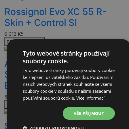
Rossignol Evo XC 55 R-
Skin + Control SI
6 312
Kč
Přidat do košíku
Tyto webové stránky používají
soubory cookie.
Atomic SAVOR XC
Tyto webové stránky používají soubory cookie
SKINTEC soft + SP
ke zlepšení uživatelského zážitku. Používáním
Black/Grey/Re
našich webových stránek souhlasíte se všemi
soubory cookie v souladu s našimi zásadami
5 523
Kč
používání souborů cookie.
Více informací
Přidat do košíku
VŠE PŘIJMOUT
Salomon RC10 eSKIN
ZOBRAZIT PODROBNOSTI