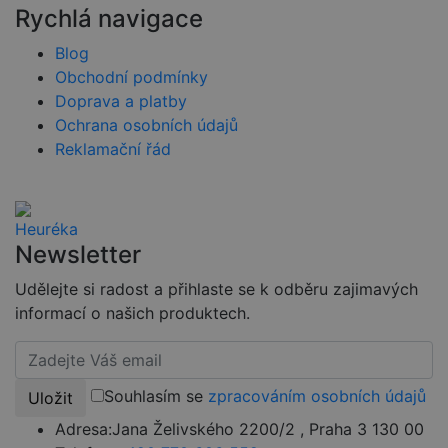
zapamatován
Rychlá navigace
předvoleb
souhlasu se
soubory
Blog
cookie
Obchodní podmínky
návštěvníků.
Je nutné, aby
Doprava a platby
banner
cookie
Ochrana osobních údajů
Cookie-
Script.com
Reklamační řád
fungoval
správně.
udid
.czski.cz
4 týdny 2
Tento cookie
dny
se používá k
jedinečné
identifikaci
Newsletter
zařízení, která
mají přístup k
webové
Udělejte si radost a přihlaste se k odběru zajimavých
stránce, aby
informací o našich produktech.
sledovala
používání a
zlepšila
uživatelskou
zkušenost.
Souhlasím se
zpracováním osobních údajů
Uložit
Adresa:
Jana Želivského 2200/2 , Praha 3 130 00