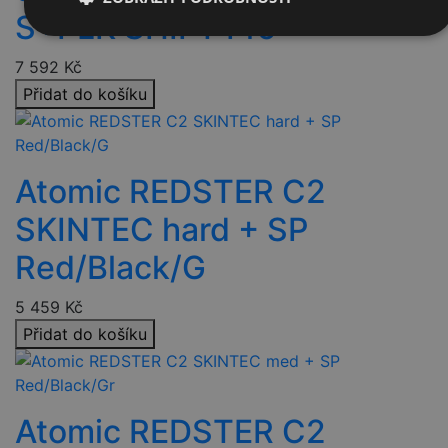
S+PLK SHIFT Pro
Nezbytně
Výkonové
Soubory
nutné
soubory
cílení
7 592
Kč
soubory
Přidat do košíku
Funkční soubory
Nezařazené
soubory
Atomic REDSTER C2
SKINTEC hard + SP
Red/Black/G
Nezbytně nutné soubory
Výkonové soubory
5 459
Kč
Přidat do košíku
Soubory cílení
Funkční soubory
Nezařazené soubory
Nezbytně nutné soubory cookie umožňují základní
funkce webových stránek, jako je přihlášení uživatele a
Atomic REDSTER C2
správa účtu. Webové stránky nelze bez nezbytně nutných
souborů cookie správně používat.