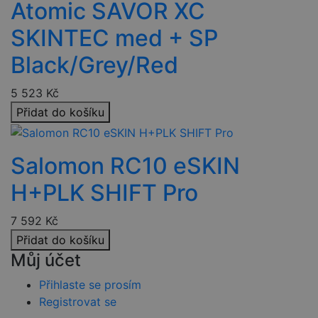
Atomic SAVOR XC
PHPSESSID
2 týdny
Toto je
PHP.net
univerzální
www.czski.cz
SKINTEC med + SP
identifikátor
používaný k
udržování
Black/Grey/Red
proměnných
relací
uživatelů.
5 523
Kč
Obvykle se
jedná o
Přidat do košíku
náhodně
vygenerovan
číslo, jeho
použití může
být specifické
Salomon RC10 eSKIN
pro daný
web, ale
dobrým
H+PLK SHIFT Pro
příkladem je
udržování
přihlášeného
7 592
Kč
stavu
uživatele mez
Přidat do košíku
stránkami.
Můj účet
CookieScriptConsent
4 týdny 2
Tento soubor
CookieScript
dny
cookie
www.czski.cz
používá
Přihlaste se prosím
služba
Registrovat se
Cookie-
Script.com k