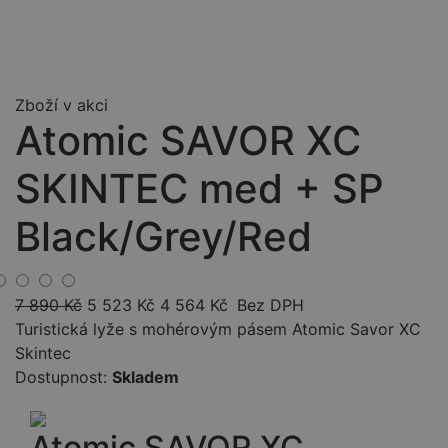
Zboží v akci
Atomic SAVOR XC
SKINTEC med + SP
Black/Grey/Red
7 890
Kč
5 523
Kč
4 564
Kč
Bez DPH
Turistická lyže s mohérovým pásem Atomic Savor XC
Skintec
Dostupnost:
Skladem
Atomic SAVOR XC